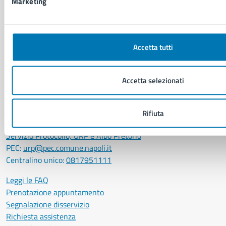
Marketing
Elenco libri
CONTATTI
Accetta tutti
Comune di Napoli
Palazzo San Giacomo, Piazza Municipio - 80133
Accetta selezionati
P. IVA: 01207650639
CF: 80014890638
LEI: 8156007FF4DEB97ABA09
Rifiuta
Servizio Protocollo, URP e Albo Pretorio
PEC:
urp@pec.comune.napoli.it
Centralino unico:
0817951111
Leggi le FAQ
Prenotazione appuntamento
Segnalazione disservizio
Richiesta assistenza