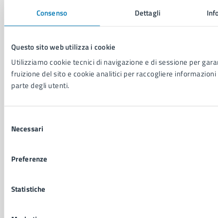
Giustizia e sicurezza pubblica
Consenso
Dettagli
Inf
Imprese e commercio
Salute, benessere e assistenza
Servizi Cimiteriali
Questo sito web utilizza i cookie
Vita lavorativa
Utilizziamo cookie tecnici di navigazione e di sessione per garan
fruizione del sito e cookie analitici per raccogliere informazioni 
parte degli utenti.
NOVITÀ
Notizie
Avvisi
Selezione
Comunicati
Necessari
del
Comunicati stampa della Giunta Comunale
consenso
Comunicati stampa del Consiglio Comunale
Preferenze
VIVERE IL COMUNE
Statistiche
Luoghi
Eventi