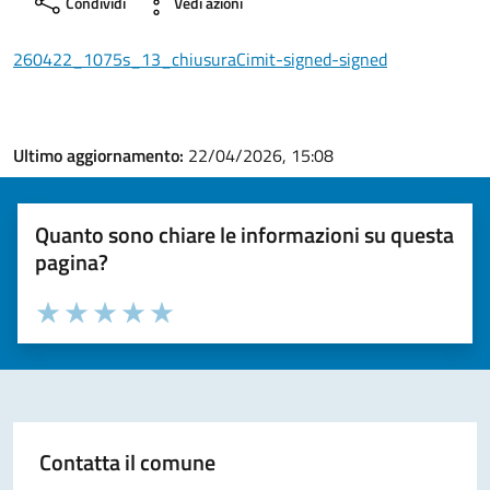
Condividi
Vedi azioni
260422_1075s_13_chiusuraCimit-signed-signed
Ultimo aggiornamento:
22/04/2026, 15:08
Quanto sono chiare le informazioni su questa
pagina?
Valuta la chiarezza delle informazioni (da 1 a 5 stelle)
Seleziona il numero di stelle per valutare la chiarezza delle i
Valuta 1 stelle su 5
Valuta 2 stelle su 5
Valuta 3 stelle su 5
Valuta 4 stelle su 5
Valuta 5 stelle su 5
Contatta il comune