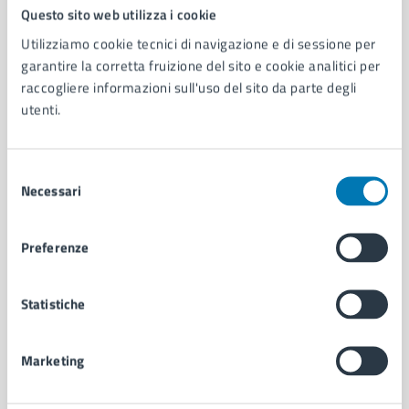
Comune di Napoli
Questo sito web utilizza i cookie
Utilizziamo cookie tecnici di navigazione e di sessione per
garantire la corretta fruizione del sito e cookie analitici per
AMMINISTRAZIONE
raccogliere informazioni sull'uso del sito da parte degli
Aree amministrative
utenti.
Organi di governo
Municipalità
Uffici
Selezione
Enti e fondazioni
Necessari
del
Politici
consenso
Personale amministrativo
Preferenze
Documenti e dati
Intranet, posta aziendale e protocollo
Statistiche
CATEGORIE DI SERVIZIO
Marketing
Ambiente
Anagrafe e stato civile