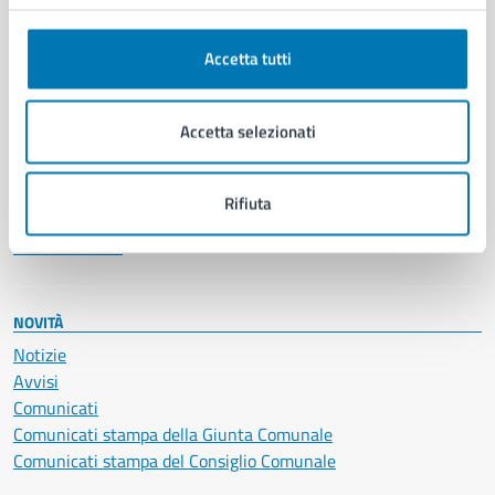
Anagrafe e stato civile
Autorizzazioni
Accetta tutti
Cultura e tempo libero
Documenti e certificati
Educazione e formazione
Accetta selezionati
Giustizia e sicurezza pubblica
Imprese e commercio
Salute, benessere e assistenza
Rifiuta
Servizi Cimiteriali
Vita lavorativa
NOVITÀ
Notizie
Avvisi
Comunicati
Comunicati stampa della Giunta Comunale
Comunicati stampa del Consiglio Comunale