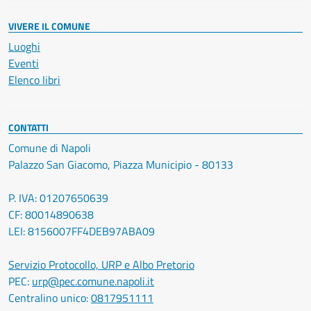
VIVERE IL COMUNE
Luoghi
Eventi
Elenco libri
CONTATTI
Comune di Napoli
Palazzo San Giacomo, Piazza Municipio - 80133
P. IVA: 01207650639
CF: 80014890638
LEI: 8156007FF4DEB97ABA09
Servizio Protocollo, URP e Albo Pretorio
PEC:
urp@pec.comune.napoli.it
Centralino unico:
0817951111