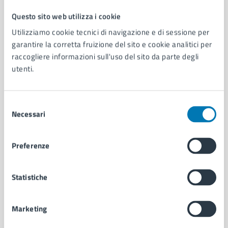
Questo sito web utilizza i cookie
Comune di Napoli
Utilizziamo cookie tecnici di navigazione e di sessione per
garantire la corretta fruizione del sito e cookie analitici per
raccogliere informazioni sull'uso del sito da parte degli
AMMINISTRAZIONE
utenti.
Aree amministrative
Organi di governo
Municipalità
Selezione
Uffici
Necessari
del
Enti e fondazioni
consenso
Politici
Personale amministrativo
Preferenze
Documenti e dati
Intranet, posta aziendale e protocollo
Statistiche
CATEGORIE DI SERVIZIO
Marketing
Ambiente