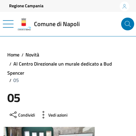
Vai ai contenuti
Vai al footer
Regione Campania
Comune di Napoli
Home
Novità
Al Centro Direzionale un murale dedicato a Bud
Spencer
05
05
Condividi
Vedi azioni