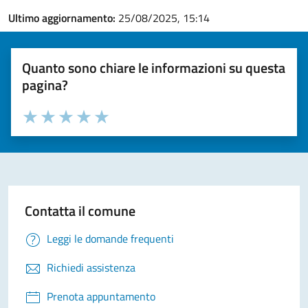
Ultimo aggiornamento:
25/08/2025, 15:14
Quanto sono chiare le informazioni su questa
pagina?
Valuta la chiarezza delle informazioni (da 1 a 5 stelle)
Seleziona il numero di stelle per valutare la chiarezza delle i
Valuta 1 stelle su 5
Valuta 2 stelle su 5
Valuta 3 stelle su 5
Valuta 4 stelle su 5
Valuta 5 stelle su 5
Contatta il comune
Leggi le domande frequenti
Richiedi assistenza
Prenota appuntamento