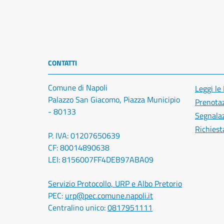
CONTATTI
Comune di Napoli
Leggi le
Palazzo San Giacomo, Piazza Municipio
Prenota
- 80133
Segnalaz
Richiest
P. IVA: 01207650639
CF: 80014890638
LEI: 8156007FF4DEB97ABA09
Servizio Protocollo, URP e Albo Pretorio
PEC:
urp@pec.comune.napoli.it
Centralino unico:
0817951111