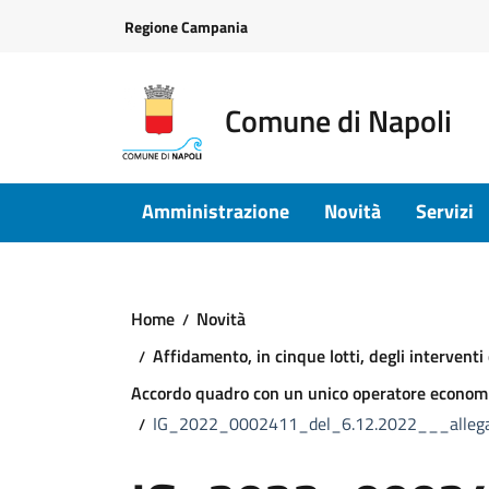
Vai ai contenuti
Vai al footer
Regione Campania
Comune di Napoli
Amministrazione
Novità
Servizi
Home
Novità
Affidamento, in cinque lotti, degli intervent
Accordo quadro con un unico operatore econom
IG_2022_0002411_del_6.12.2022___allega