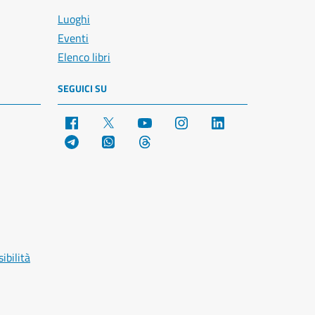
Luoghi
Eventi
Elenco libri
SEGUICI SU
Facebook
X
YouTube
Instagram
LinkedIn
Telegram
WhatsApp
Threads
ibilità