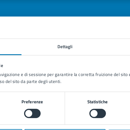
tatta il comune
Dettagli
Leggi le domande frequenti
ie
Richiedi assistenza
avigazione e di sessione per garantire la corretta fruizione del sito e
so del sito da parte degli utenti.
Prenota appuntamento
blemi in città
Preferenze
Statistiche
Segnala disservizio