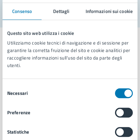
Segnala disservizio
Consenso
Dettagli
Informazioni sui cookie
Questo sito web utilizza i cookie
Utilizziamo cookie tecnici di navigazione e di sessione per
garantire la corretta fruizione del sito e cookie analitici per
raccogliere informazioni sull'uso del sito da parte degli
Comune di Napoli
utenti.
AMMINISTRAZIONE
Selezione
Aree amministrative
Necessari
del
Organi di governo
consenso
Municipalità
Preferenze
Uffici
Enti e fondazioni
Politici
Statistiche
Personale amministrativo