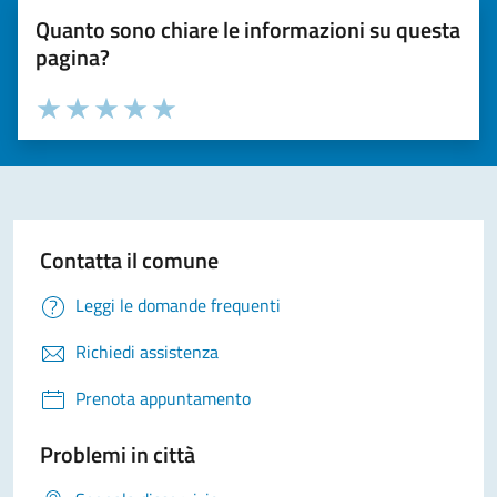
Quanto sono chiare le informazioni su questa
pagina?
Valuta la chiarezza delle informazioni (da 1 a 5 stelle)
Seleziona il numero di stelle per valutare la chiarezza delle i
Valuta 1 stelle su 5
Valuta 2 stelle su 5
Valuta 3 stelle su 5
Valuta 4 stelle su 5
Valuta 5 stelle su 5
Contatta il comune
Leggi le domande frequenti
Richiedi assistenza
Prenota appuntamento
Problemi in città