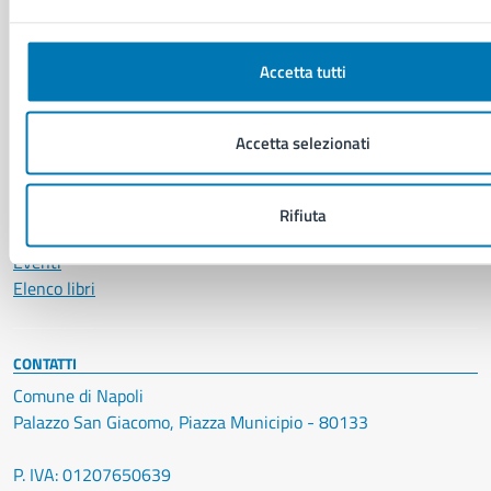
Notizie
Avvisi
Accetta tutti
Comunicati
Comunicati stampa della Giunta Comunale
Comunicati stampa del Consiglio Comunale
Accetta selezionati
VIVERE IL COMUNE
Rifiuta
Luoghi
Eventi
Elenco libri
CONTATTI
Comune di Napoli
Palazzo San Giacomo, Piazza Municipio - 80133
P. IVA: 01207650639