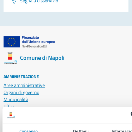
Segnala disservizio
Comune di Napoli
AMMINISTRAZIONE
Aree amministrative
Organi di governo
Municipalità
Uffici
Enti e fondazioni
Politici
Personale amministrativo
Consenso
Dettagli
Informazio