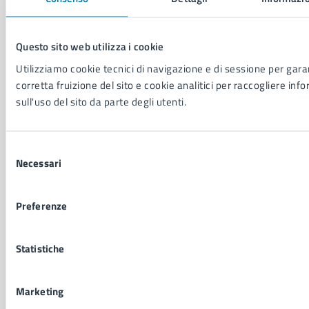
Documenti e dati
Intranet, posta aziendale e protocollo
Questo sito web utilizza i cookie
Utilizziamo cookie tecnici di navigazione e di sessione per garan
CATEGORIE DI SERVIZIO
corretta fruizione del sito e cookie analitici per raccogliere inf
Ambiente
sull'uso del sito da parte degli utenti.
Anagrafe e stato civile
Autorizzazioni
Cultura e tempo libero
Selezione
Documenti e certificati
Necessari
del
Educazione e formazione
consenso
Giustizia e sicurezza pubblica
Preferenze
Imprese e commercio
Salute, benessere e assistenza
Servizi Cimiteriali
Statistiche
Vita lavorativa
Marketing
NOVITÀ