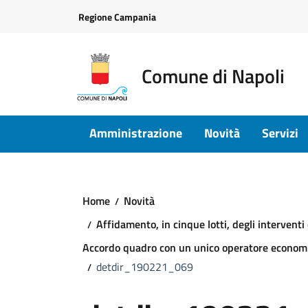
Vai ai contenuti
Vai al footer
Regione Campania
Comune di Napoli
Amministrazione
Novità
Servizi
Home
Novità
Affidamento, in cinque lotti, degli intervent
Accordo quadro con un unico operatore econom
detdir_190221_069