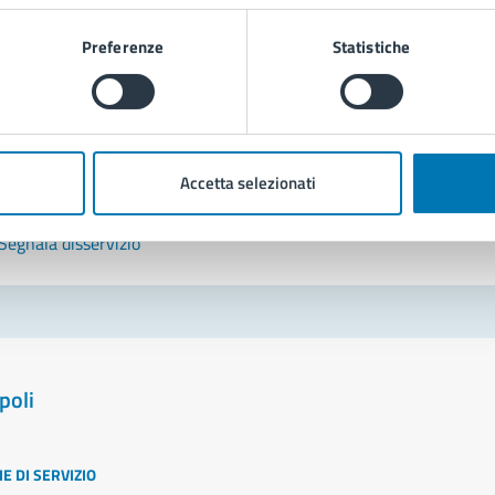
Leggi le domande frequenti
Preferenze
Statistiche
Richiedi assistenza
Prenota appuntamento
Accetta selezionati
blemi in città
Segnala disservizio
poli
E DI SERVIZIO