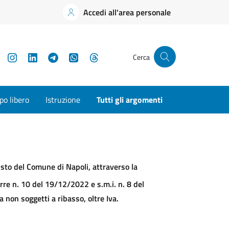
Accedi all'area personale
YouTube
Instagram
LinkedIn
Telegram
WhatsApp
Threads
Cerca
o libero
Istruzione
Tutti gli argomenti
usto del Comune di Napoli, attraverso la
rre n. 10 del 19/12/2022 e s.m.i. n. 8 del
 non soggetti a ribasso, oltre Iva.