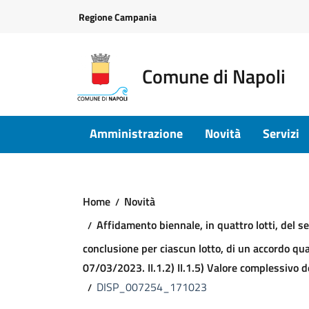
Vai ai contenuti
Vai al footer
Regione Campania
Comune di Napoli
Amministrazione
Novità
Servizi
Home
Novità
Affidamento biennale, in quattro lotti, del s
conclusione per ciascun lotto, di un accordo qu
07/03/2023. II.1.2) II.1.5) Valore complessivo de
DISP_007254_171023