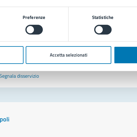
tatta il comune
Preferenze
Statistiche
Leggi le domande frequenti
Richiedi assistenza
Prenota appuntamento
Accetta selezionati
blemi in città
Segnala disservizio
poli