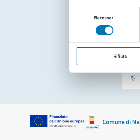
Con
Selezione
Necessari
del
consenso
Rifiuta
Pro
Comune di Na