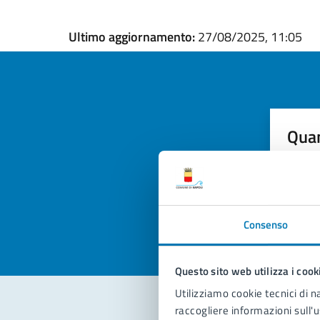
Ultimo aggiornamento:
27/08/2025, 11:05
Quan
pagi
Valuta la
Selezi
Valuta 
Val
Consenso
Questo sito web utilizza i cook
Utilizziamo cookie tecnici di n
raccogliere informazioni sull'u