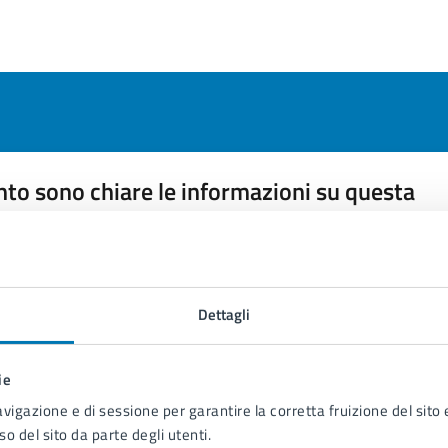
to sono chiare le informazioni su questa
na?
 chiarezza delle informazioni (da 1 a 5 stelle)
ona il numero di stelle per valutare la chiarezza delle inform
1 stelle su 5
uta 2 stelle su 5
Valuta 3 stelle su 5
Valuta 4 stelle su 5
Valuta 5 stelle su 5
Dettagli
ie
avigazione e di sessione per garantire la corretta fruizione del sito e
so del sito da parte degli utenti.