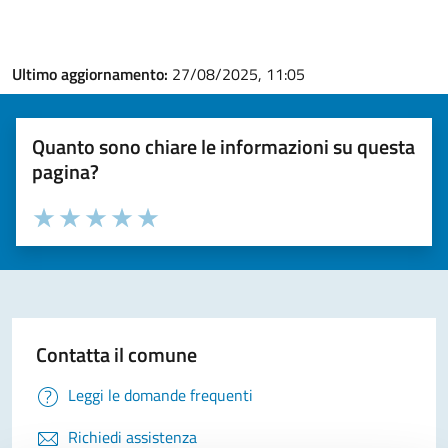
Ultimo aggiornamento:
27/08/2025, 11:05
Quanto sono chiare le informazioni su questa
pagina?
Valuta la chiarezza delle informazioni (da 1 a 5 stelle)
Seleziona il numero di stelle per valutare la chiarezza delle i
Valuta 1 stelle su 5
Valuta 2 stelle su 5
Valuta 3 stelle su 5
Valuta 4 stelle su 5
Valuta 5 stelle su 5
Contatta il comune
Leggi le domande frequenti
Richiedi assistenza