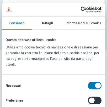
Prenota appuntamento
Problemi in città
Consenso
Dettagli
Informazioni sui cookie
Segnala disservizio
Questo sito web utilizza i cookie
Utilizziamo cookie tecnici di navigazione e di sessione per
garantire la corretta fruizione del sito e cookie analitici per
raccogliere informazioni sull'uso del sito da parte degli
utenti.
Comune di Napoli
Selezione
Necessari
del
AMMINISTRAZIONE
consenso
Aree amministrative
Preferenze
Organi di governo