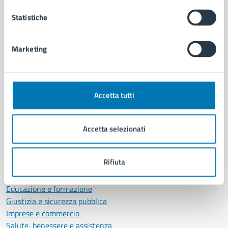
Municipalità
Uffici
Statistiche
Enti e fondazioni
Politici
Marketing
Personale amministrativo
Documenti e dati
Intranet, posta aziendale e protocollo
Accetta tutti
CATEGORIE DI SERVIZIO
Ambiente
Accetta selezionati
Anagrafe e stato civile
Autorizzazioni
Rifiuta
Cultura e tempo libero
Documenti e certificati
Educazione e formazione
Giustizia e sicurezza pubblica
Imprese e commercio
Salute, benessere e assistenza