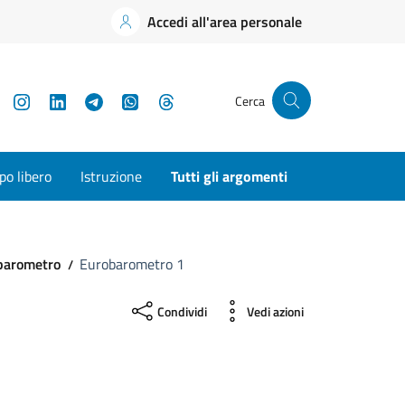
Accedi all'area personale
YouTube
Instagram
LinkedIn
Telegram
WhatsApp
Threads
Cerca
o libero
Istruzione
Tutti gli argomenti
robarometro
Eurobarometro 1
Condividi
Vedi azioni