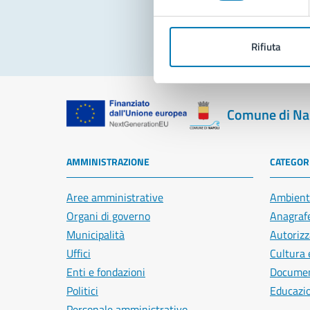
Rifiuta
Comune di Na
AMMINISTRAZIONE
CATEGORI
Aree amministrative
Ambient
Organi di governo
Anagrafe
Municipalità
Autorizz
Uffici
Cultura 
Enti e fondazioni
Document
Politici
Educazi
Personale amministrativo