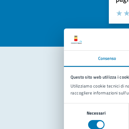
Valuta la
Selezi
Valuta 
Val
Consenso
Con
Questo sito web utilizza i cook
Utilizziamo cookie tecnici di n
raccogliere informazioni sull'u
Selezione
Necessari
del
consenso
Pro