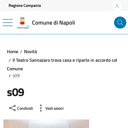
Vai ai contenuti
Vai al footer
Regione Campania
Comune di Napoli
Home
Novità
Il Teatro Sannazaro trova casa e riparte in accordo col
Comune
s09
s09
Condividi
Vedi azioni