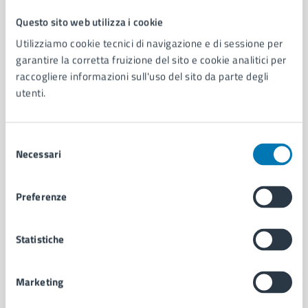
Questo sito web utilizza i cookie
Comune di Napoli
Utilizziamo cookie tecnici di navigazione e di sessione per
garantire la corretta fruizione del sito e cookie analitici per
raccogliere informazioni sull'uso del sito da parte degli
AMMINISTRAZIONE
utenti.
Aree amministrative
Organi di governo
Municipalità
Selezione
Uffici
Necessari
del
Enti e fondazioni
consenso
Politici
Personale amministrativo
Preferenze
Documenti e dati
Intranet, posta aziendale e protocollo
Statistiche
CATEGORIE DI SERVIZIO
Marketing
Ambiente