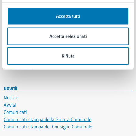
Anagrafe e stato civile
Autorizzazioni
Accetta tutti
Cultura e tempo libero
Documenti e certificati
Educazione e formazione
Accetta selezionati
Giustizia e sicurezza pubblica
Imprese e commercio
Salute, benessere e assistenza
Rifiuta
Servizi Cimiteriali
Vita lavorativa
NOVITÀ
Notizie
Avvisi
Comunicati
Comunicati stampa della Giunta Comunale
Comunicati stampa del Consiglio Comunale