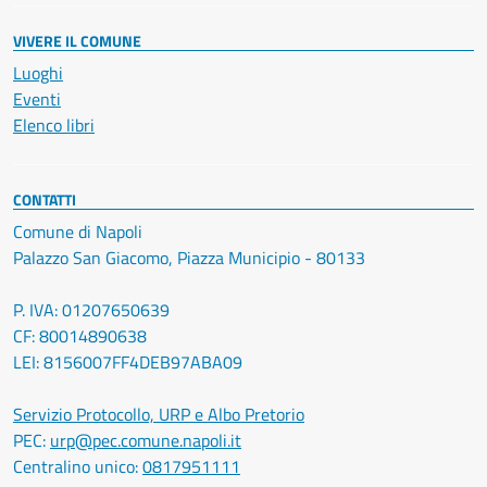
VIVERE IL COMUNE
Luoghi
Eventi
Elenco libri
CONTATTI
Comune di Napoli
Palazzo San Giacomo, Piazza Municipio - 80133
P. IVA: 01207650639
CF: 80014890638
LEI: 8156007FF4DEB97ABA09
Servizio Protocollo, URP e Albo Pretorio
PEC:
urp@pec.comune.napoli.it
Centralino unico:
0817951111