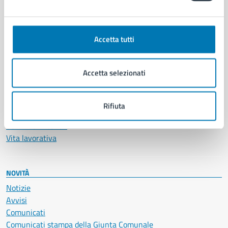
CATEGORIE DI SERVIZIO
Ambiente
Anagrafe e stato civile
Accetta tutti
Autorizzazioni
Cultura e tempo libero
Documenti e certificati
Accetta selezionati
Educazione e formazione
Giustizia e sicurezza pubblica
Imprese e commercio
Rifiuta
Salute, benessere e assistenza
Servizi Cimiteriali
Vita lavorativa
NOVITÀ
Notizie
Avvisi
Comunicati
Comunicati stampa della Giunta Comunale