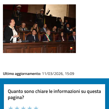
Ultimo aggiornamento:
11/03/2026, 15:09
Quanto sono chiare le informazioni su questa
pagina?
Valuta la chiarezza delle informazioni (da 1 a 5 stelle)
Seleziona il numero di stelle per valutare la chiarezza delle i