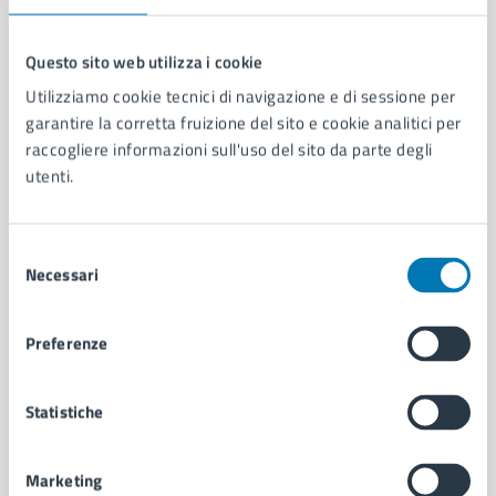
Questo sito web utilizza i cookie
Utilizziamo cookie tecnici di navigazione e di sessione per
Comune di Napoli
garantire la corretta fruizione del sito e cookie analitici per
raccogliere informazioni sull'uso del sito da parte degli
utenti.
AMMINISTRAZIONE
Aree amministrative
Organi di governo
Selezione
Municipalità
Necessari
del
Uffici
consenso
Enti e fondazioni
Politici
Preferenze
Personale amministrativo
Documenti e dati
Statistiche
Intranet, posta aziendale e protocollo
Marketing