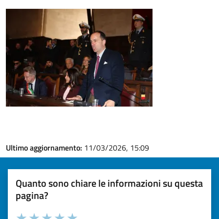
Ultimo aggiornamento:
11/03/2026, 15:09
Quanto sono chiare le informazioni su questa
pagina?
Valuta la chiarezza delle informazioni (da 1 a 5 stelle)
Seleziona il numero di stelle per valutare la chiarezza delle i