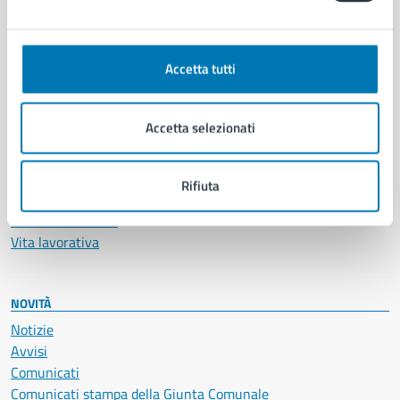
CATEGORIE DI SERVIZIO
Ambiente
Anagrafe e stato civile
Accetta tutti
Autorizzazioni
Cultura e tempo libero
Documenti e certificati
Accetta selezionati
Educazione e formazione
Giustizia e sicurezza pubblica
Imprese e commercio
Rifiuta
Salute, benessere e assistenza
Servizi Cimiteriali
Vita lavorativa
NOVITÀ
Notizie
Avvisi
Comunicati
Comunicati stampa della Giunta Comunale