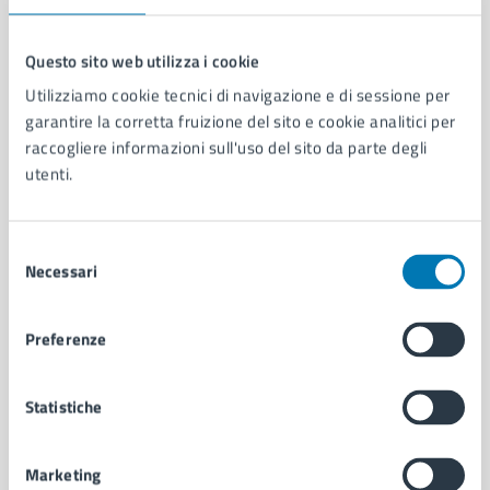
Questo sito web utilizza i cookie
Utilizziamo cookie tecnici di navigazione e di sessione per
Comune di Napoli
garantire la corretta fruizione del sito e cookie analitici per
raccogliere informazioni sull'uso del sito da parte degli
utenti.
AMMINISTRAZIONE
Aree amministrative
Organi di governo
Selezione
Municipalità
Necessari
del
Uffici
consenso
Enti e fondazioni
Politici
Preferenze
Personale amministrativo
Documenti e dati
Statistiche
Intranet, posta aziendale e protocollo
Marketing