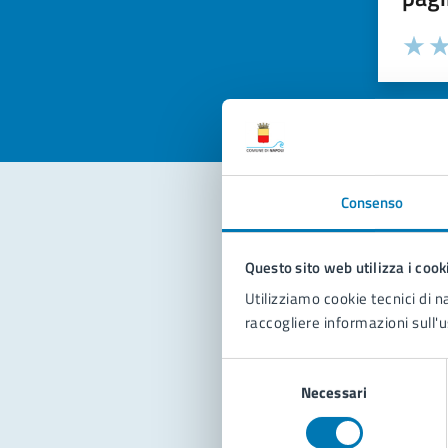
Valuta la
Selezi
Valuta 
Val
Consenso
Con
Questo sito web utilizza i cook
Utilizziamo cookie tecnici di n
raccogliere informazioni sull'u
Selezione
Necessari
del
consenso
Pro