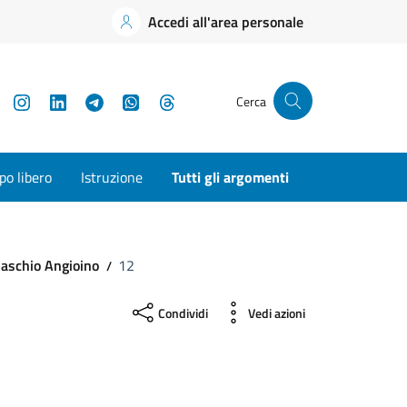
Accedi all'area personale
YouTube
Instagram
LinkedIn
Telegram
WhatsApp
Threads
Cerca
o libero
Istruzione
Tutti gli argomenti
Maschio Angioino
12
Condividi
Vedi azioni