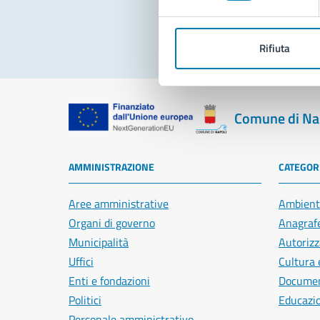
Rifiuta
Comune di Na
AMMINISTRAZIONE
CATEGORI
Aree amministrative
Ambient
Organi di governo
Anagrafe
Municipalità
Autorizz
Uffici
Cultura 
Enti e fondazioni
Document
Politici
Educazi
Personale amministrativo