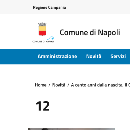
Vai ai contenuti
Vai al footer
Regione Campania
Comune di Napoli
Amministrazione
Novità
Servizi
Home
Novità
A cento anni dalla nascita, i
12