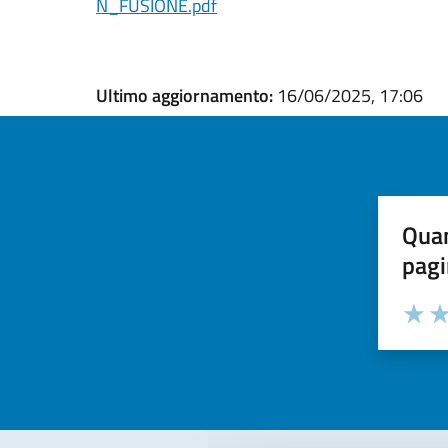
N_FUSIONE.pdf
Ultimo aggiornamento:
16/06/2025, 17:06
Quan
pagi
Valuta la
Selezi
Valuta 
Val