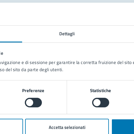
tatta il comune
Leggi le domande frequenti
Dettagli
Richiedi assistenza
ie
Prenota appuntamento
avigazione e di sessione per garantire la corretta fruizione del sito e
so del sito da parte degli utenti.
blemi in città
Segnala disservizio
Preferenze
Statistiche
Accetta selezionati
poli