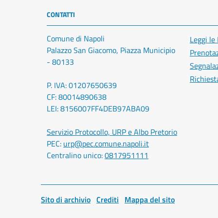
CONTATTI
Comune di Napoli
Leggi le
Palazzo San Giacomo, Piazza Municipio
Prenota
- 80133
Segnalaz
Richiest
P. IVA: 01207650639
CF: 80014890638
LEI: 8156007FF4DEB97ABA09
Servizio Protocollo, URP e Albo Pretorio
PEC:
urp@pec.comune.napoli.it
Centralino unico:
0817951111
Sito di archivio
Crediti
Mappa del sito