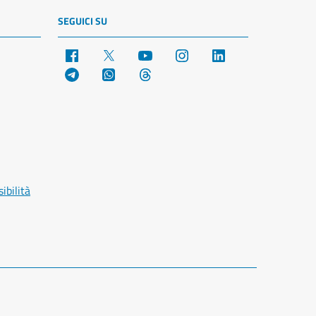
SEGUICI SU
Facebook
X
YouTube
Instagram
LinkedIn
Telegram
WhatsApp
Threads
ibilità