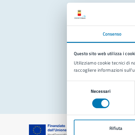
Con
Consenso
Questo sito web utilizza i cook
Utilizziamo cookie tecnici di n
raccogliere informazioni sull'u
Pro
Selezione
Necessari
del
consenso
Rifiuta
Comune di Na