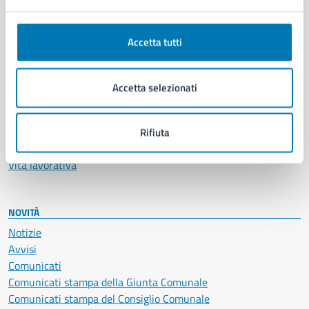
Anagrafe e stato civile
Autorizzazioni
Accetta tutti
Cultura e tempo libero
Documenti e certificati
Educazione e formazione
Accetta selezionati
Giustizia e sicurezza pubblica
Imprese e commercio
Salute, benessere e assistenza
Rifiuta
Servizi Cimiteriali
Vita lavorativa
NOVITÀ
Notizie
Avvisi
Comunicati
Comunicati stampa della Giunta Comunale
Comunicati stampa del Consiglio Comunale