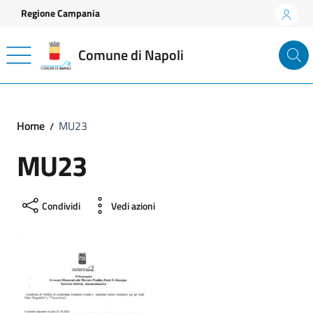
Vai ai contenuti
Vai al footer
Regione Campania
Comune di Napoli
Home
MU23
MU23
Condividi
Vedi azioni