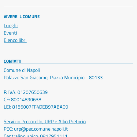
VIVERE IL COMUNE
Luoghi
Eventi
Elenco libri
CONTATTI
Comune di Napoli
Palazzo San Giacomo, Piazza Municipio - 80133
P. IVA: 01207650639
CF: 80014890638
LEI: 8156007FF4DEB97ABA09
Servizio Protocollo, URP e Albo Pretorio
PEC:
urp@pec.comune.napoli.it
Centralino unico:
0817951111