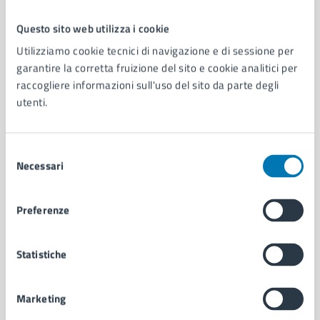
Questo sito web utilizza i cookie
Comune di Napoli
Utilizziamo cookie tecnici di navigazione e di sessione per
garantire la corretta fruizione del sito e cookie analitici per
raccogliere informazioni sull'uso del sito da parte degli
AMMINISTRAZIONE
utenti.
Aree amministrative
Organi di governo
Municipalità
Selezione
Uffici
Necessari
del
Enti e fondazioni
consenso
Politici
Preferenze
Personale amministrativo
Documenti e dati
Intranet, posta aziendale e protocollo
Statistiche
Marketing
CATEGORIE DI SERVIZIO
Ambiente