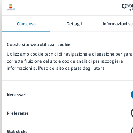
Personale amministrativo
Documenti e dati
Intranet, posta aziendale e protocollo
Consenso
Dettagli
Informazioni su
CATEGORIE DI SERVIZIO
Questo sito web utilizza i cookie
Ambiente
Utilizziamo cookie tecnici di navigazione e di sessione per garan
Anagrafe e stato civile
corretta fruizione del sito e cookie analitici per raccogliere
Autorizzazioni
informazioni sull'uso del sito da parte degli utenti.
Cultura e tempo libero
Documenti e certificati
Educazione e formazione
Selezione
Giustizia e sicurezza pubblica
Necessari
del
Imprese e commercio
consenso
Salute, benessere e assistenza
Servizi Cimiteriali
Preferenze
Vita lavorativa
Statistiche