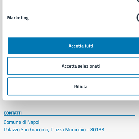
NOVITÀ
Notizie
Marketing
Avvisi
Comunicati
Comunicati stampa della Giunta Comunale
Accetta tutti
Comunicati stampa del Consiglio Comunale
Accetta selezionati
VIVERE IL COMUNE
Luoghi
Eventi
Rifiuta
Elenco libri
CONTATTI
Comune di Napoli
Palazzo San Giacomo, Piazza Municipio - 80133