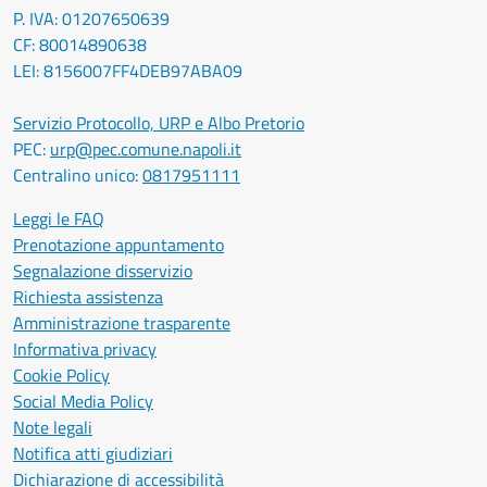
P. IVA: 01207650639
CF: 80014890638
LEI: 8156007FF4DEB97ABA09
Servizio Protocollo, URP e Albo Pretorio
PEC:
urp@pec.comune.napoli.it
Centralino unico:
0817951111
Leggi le FAQ
Prenotazione appuntamento
Segnalazione disservizio
Richiesta assistenza
Amministrazione trasparente
Informativa privacy
Cookie Policy
Social Media Policy
Note legali
Notifica atti giudiziari
Dichiarazione di accessibilità