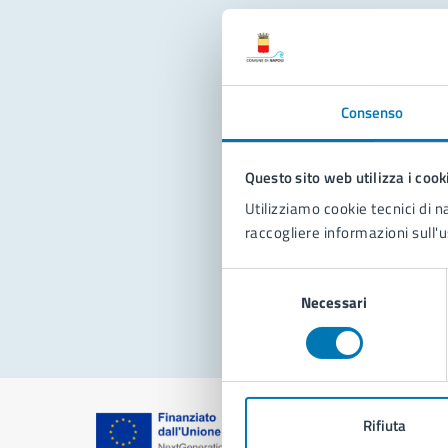
Con
Consenso
Questo sito web utilizza i cook
Utilizziamo cookie tecnici di n
raccogliere informazioni sull'u
Pro
Selezione
Necessari
del
consenso
Rifiuta
Comune di Na