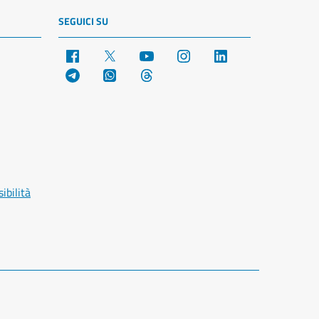
SEGUICI SU
Facebook
X
YouTube
Instagram
LinkedIn
Telegram
WhatsApp
Threads
ibilità