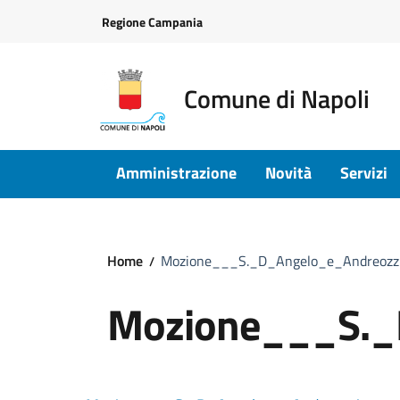
Vai ai contenuti
Vai al footer
Regione Campania
Comune di Napoli
Amministrazione
Novità
Servizi
Home
Mozione___S._D_Angelo_e_Andreozz
Mozione___S._