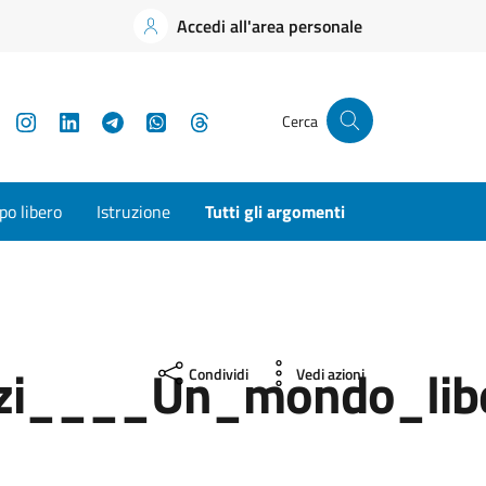
Accedi all'area personale
YouTube
Instagram
LinkedIn
Telegram
WhatsApp
Threads
Cerca
o libero
Istruzione
Tutti gli argomenti
i____Un_mondo_libe
Condividi
Vedi azioni