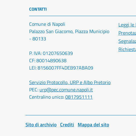
CONTATTI
Comune di Napoli
Leggi le
Palazzo San Giacomo, Piazza Municipio
Prenota
- 80133
Segnalaz
Richiest
P. IVA: 01207650639
CF: 80014890638
LEI: 8156007FF4DEB97ABA09
Servizio Protocollo, URP e Albo Pretorio
PEC:
urp@pec.comune.napoli.it
Centralino unico:
0817951111
Sito di archivio
Crediti
Mappa del sito