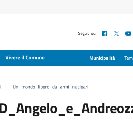
Facebook
X
Seguici su:
Vivere il Comune
Municipalità
Temp
i____Un_mondo_libero_da_armi_nucleari
D_Angelo_e_Andreozz