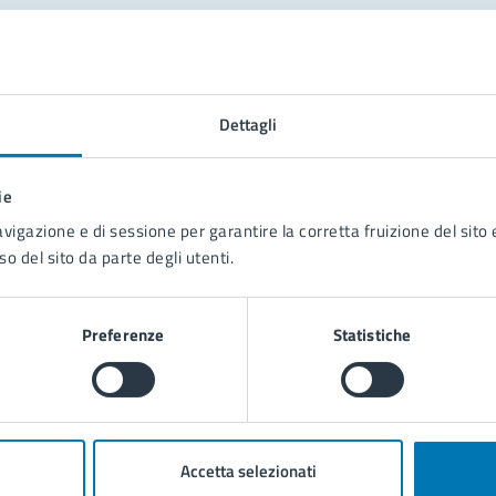
tatta il comune
Leggi le domande frequenti
Dettagli
Richiedi assistenza
ie
Prenota appuntamento
avigazione e di sessione per garantire la corretta fruizione del sito e
so del sito da parte degli utenti.
blemi in città
Segnala disservizio
Preferenze
Statistiche
Accetta selezionati
poli