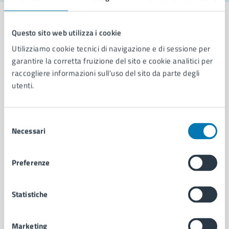
Questo sito web utilizza i cookie
Utilizziamo cookie tecnici di navigazione e di sessione per
Comune di Napoli
garantire la corretta fruizione del sito e cookie analitici per
raccogliere informazioni sull'uso del sito da parte degli
utenti.
AMMINISTRAZIONE
Aree amministrative
Organi di governo
Selezione
Municipalità
Necessari
del
Uffici
consenso
Enti e fondazioni
Preferenze
Politici
Personale amministrativo
Documenti e dati
Statistiche
Intranet, posta aziendale e protocollo
Marketing