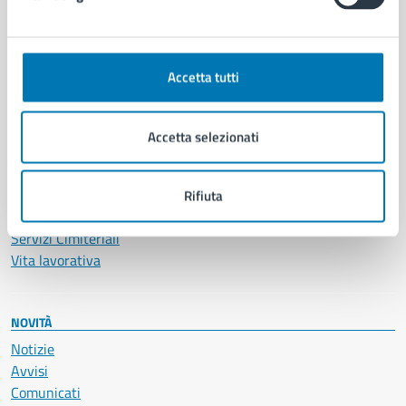
CATEGORIE DI SERVIZIO
Ambiente
Anagrafe e stato civile
Accetta tutti
Autorizzazioni
Cultura e tempo libero
Documenti e certificati
Accetta selezionati
Educazione e formazione
Giustizia e sicurezza pubblica
Imprese e commercio
Rifiuta
Salute, benessere e assistenza
Servizi Cimiteriali
Vita lavorativa
NOVITÀ
Notizie
Avvisi
Comunicati