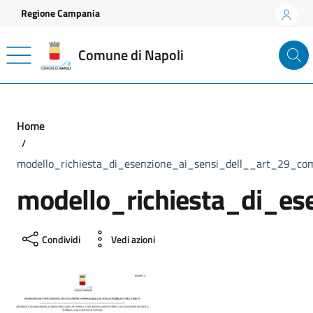
Vai ai contenuti
Vai al footer
Regione Campania
Comune di Napoli
Home
modello_richiesta_di_esenzione_ai_sensi_dell__art_29_
modello_richiesta_di_e
Condividi
Vedi azioni