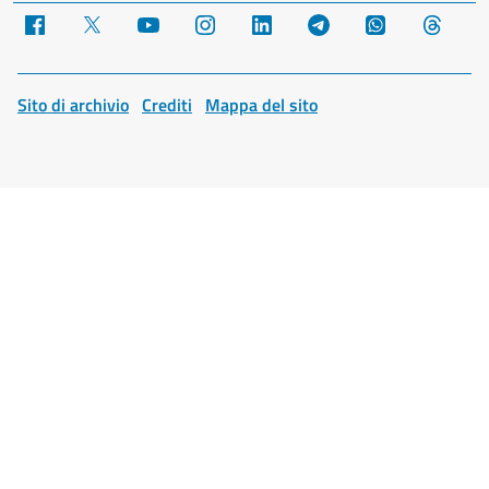
Facebook
X
YouTube
Instagram
LinkedIn
Telegram
WhatsApp
Threa
Sito di archivio
Crediti
Mappa del sito