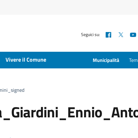
Facebook
X
Seguici su:
Vivere il Comune
Municipalità
Temp
nini_signed
a_Giardini_Ennio_Anto