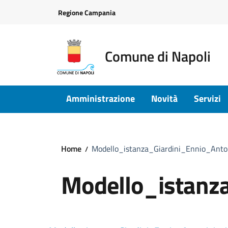
Vai ai contenuti
Vai al footer
Regione Campania
Comune di Napoli
Amministrazione
Novità
Servizi
Home
Modello_istanza_Giardini_Ennio_Anto
Modello_istanz