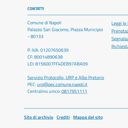
CONTATTI
Comune di Napoli
Leggi le
Palazzo San Giacomo, Piazza Municipio
Prenota
- 80133
Segnalaz
Richiest
P. IVA: 01207650639
CF: 80014890638
LEI: 8156007FF4DEB97ABA09
Servizio Protocollo, URP e Albo Pretorio
PEC:
urp@pec.comune.napoli.it
Centralino unico:
0817951111
Sito di archivio
Crediti
Mappa del sito