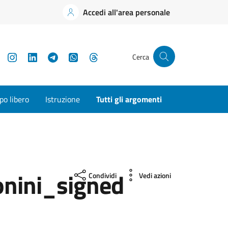
Accedi all'area personale
YouTube
Instagram
LinkedIn
Telegram
WhatsApp
Threads
Cerca
o libero
Istruzione
Tutti gli argomenti
nini_signed
Condividi
Vedi azioni