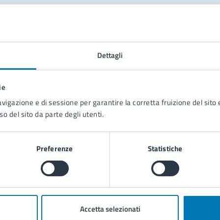
tatta il comune
Leggi le domande frequenti
Dettagli
Richiedi assistenza
ie
Prenota appuntamento
avigazione e di sessione per garantire la corretta fruizione del sito e
so del sito da parte degli utenti.
blemi in città
Segnala disservizio
Preferenze
Statistiche
Accetta selezionati
poli