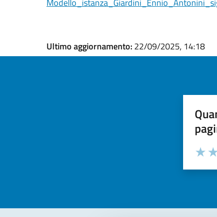
Modello_istanza_Giardini_Ennio_Antonini_s
Ultimo aggiornamento:
22/09/2025, 14:18
Quan
pagi
Valuta la
Selezi
Valuta 
Val