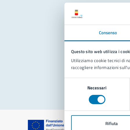
Con
Consenso
Questo sito web utilizza i cook
Utilizziamo cookie tecnici di n
raccogliere informazioni sull'u
Pro
Selezione
Necessari
del
consenso
Rifiuta
Comune di Na