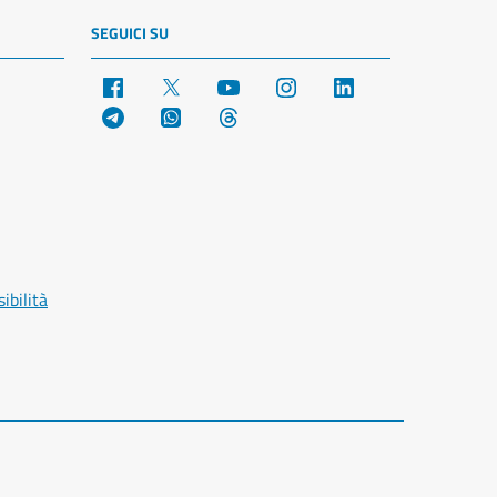
SEGUICI SU
Facebook
X
YouTube
Instagram
LinkedIn
Telegram
WhatsApp
Threads
ibilità