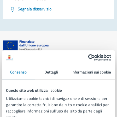
Segnala disservizio
Comune di Napoli
Consenso
Dettagli
Informazioni sui cookie
AMMINISTRAZIONE
Aree amministrative
Organi di governo
Questo sito web utilizza i cookie
Municipalità
Utilizziamo cookie tecnici di navigazione e di sessione per
Uffici
garantire la corretta fruizione del sito e cookie analitici per
Enti e fondazioni
raccogliere informazioni sull'uso del sito da parte degli
Politici