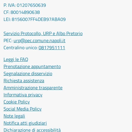
P. IVA: 01207650639
CF: 80014890638
LEI: 8156007FF4DEB97ABA09
Servizio Protocollo, URP e Albo Pretorio
PEC:
urp@pec.comune.napoli.it
Centralino unico:
0817951111
Leggi le FAQ
Prenotazione appuntamento
Segnalazione disservizio
Richiesta assistenza
Amministrazione trasparente
Informativa privacy
Cookie Policy
Social Media Policy
Note legali
Notifica atti giudiziari
Dichiarazione di accessibilità