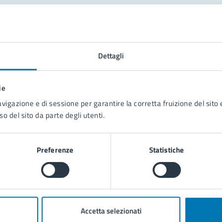
tatta il comune
Leggi le domande frequenti
Dettagli
Richiedi assistenza
ie
Prenota appuntamento
avigazione e di sessione per garantire la corretta fruizione del sito e
so del sito da parte degli utenti.
blemi in città
Segnala disservizio
Preferenze
Statistiche
Accetta selezionati
poli