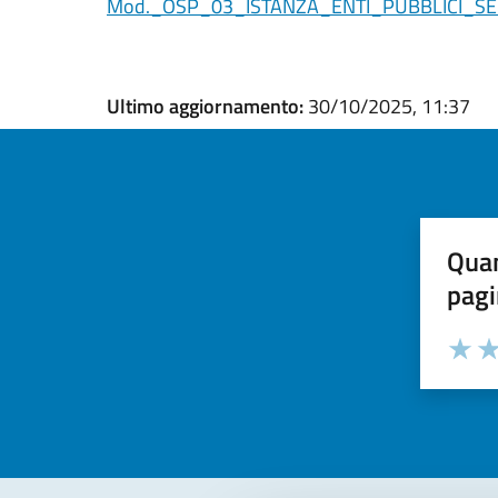
Mod._OSP_03_ISTANZA_ENTI_PUBBLICI_SER
Ultimo aggiornamento:
30/10/2025, 11:37
Quan
pagi
Valuta la
Selezi
Valuta 
Val