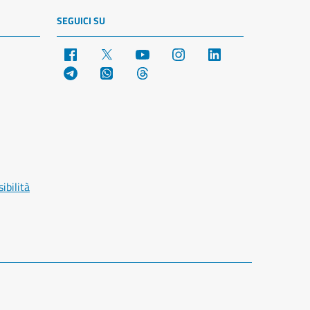
SEGUICI SU
Facebook
X
YouTube
Instagram
LinkedIn
Telegram
WhatsApp
Threads
ibilità