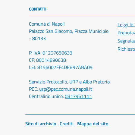
CONTATTI
Comune di Napoli
Leggi le
Palazzo San Giacomo, Piazza Municipio
Prenota
- 80133
Segnalaz
Richiest
P. IVA: 01207650639
CF: 80014890638
LEI: 8156007FF4DEB97ABA09
Servizio Protocollo, URP e Albo Pretorio
PEC:
urp@pec.comune.napoli.it
Centralino unico:
0817951111
Sito di archivio
Crediti
Mappa del sito