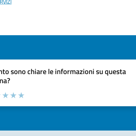
VIZI
to sono chiare le informazioni su questa
na?
 chiarezza delle informazioni (da 1 a 5 stelle)
ona il numero di stelle per valutare la chiarezza delle inform
1 stelle su 5
uta 2 stelle su 5
Valuta 3 stelle su 5
Valuta 4 stelle su 5
Valuta 5 stelle su 5