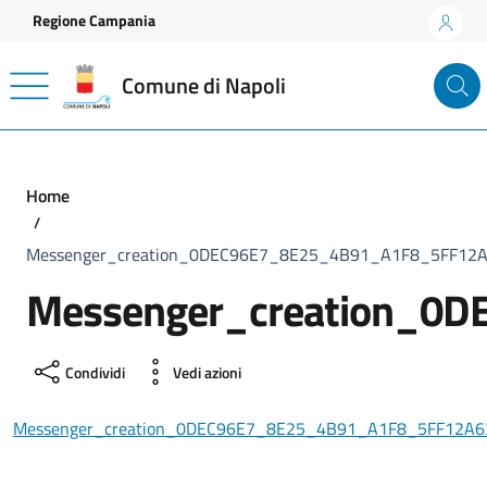
Vai ai contenuti
Vai al footer
Regione Campania
Comune di Napoli
Home
Messenger_creation_0DEC96E7_8E25_4B91_A1F8_5FF1
Messenger_creation_0
Condividi
Vedi azioni
Messenger_creation_0DEC96E7_8E25_4B91_A1F8_5FF12A