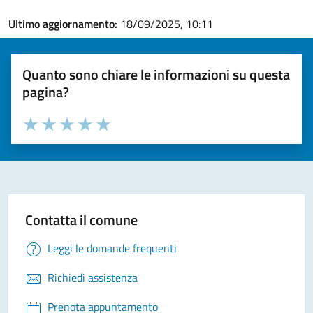
Ultimo aggiornamento:
18/09/2025, 10:11
Quanto sono chiare le informazioni su questa
pagina?
Valuta la chiarezza delle informazioni (da 1 a 5 stelle)
Seleziona il numero di stelle per valutare la chiarezza delle i
Valuta 1 stelle su 5
Valuta 2 stelle su 5
Valuta 3 stelle su 5
Valuta 4 stelle su 5
Valuta 5 stelle su 5
Contatta il comune
Leggi le domande frequenti
Richiedi assistenza
Prenota appuntamento