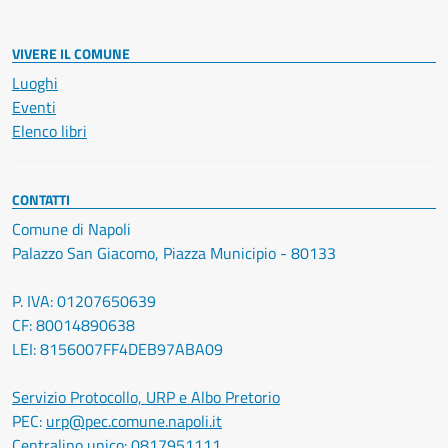
VIVERE IL COMUNE
Luoghi
Eventi
Elenco libri
CONTATTI
Comune di Napoli
Palazzo San Giacomo, Piazza Municipio - 80133
P. IVA: 01207650639
CF: 80014890638
LEI: 8156007FF4DEB97ABA09
Servizio Protocollo, URP e Albo Pretorio
PEC:
urp@pec.comune.napoli.it
Centralino unico:
0817951111