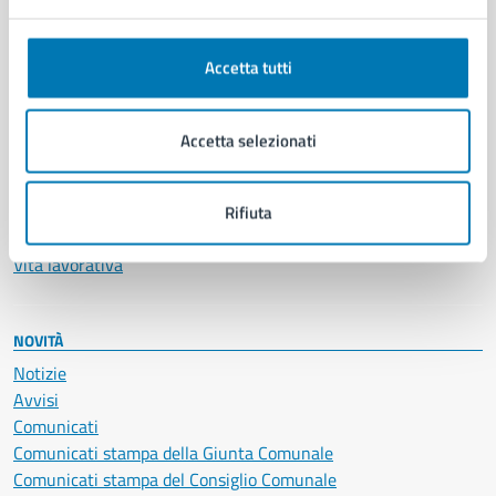
Anagrafe e stato civile
Autorizzazioni
Accetta tutti
Cultura e tempo libero
Documenti e certificati
Educazione e formazione
Accetta selezionati
Giustizia e sicurezza pubblica
Imprese e commercio
Salute, benessere e assistenza
Rifiuta
Servizi Cimiteriali
Vita lavorativa
NOVITÀ
Notizie
Avvisi
Comunicati
Comunicati stampa della Giunta Comunale
Comunicati stampa del Consiglio Comunale