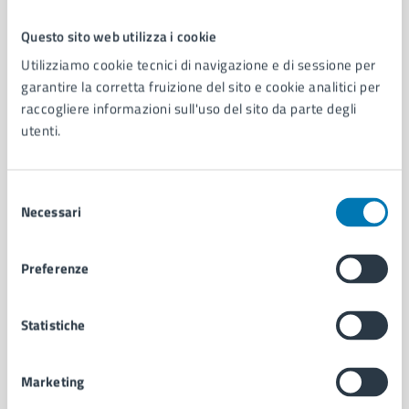
Questo sito web utilizza i cookie
Comune di Napoli
Utilizziamo cookie tecnici di navigazione e di sessione per
garantire la corretta fruizione del sito e cookie analitici per
raccogliere informazioni sull'uso del sito da parte degli
AMMINISTRAZIONE
utenti.
Aree amministrative
Organi di governo
Municipalità
Selezione
Uffici
Necessari
del
Enti e fondazioni
consenso
Politici
Preferenze
Personale amministrativo
Documenti e dati
Intranet, posta aziendale e protocollo
Statistiche
Marketing
CATEGORIE DI SERVIZIO
Ambiente