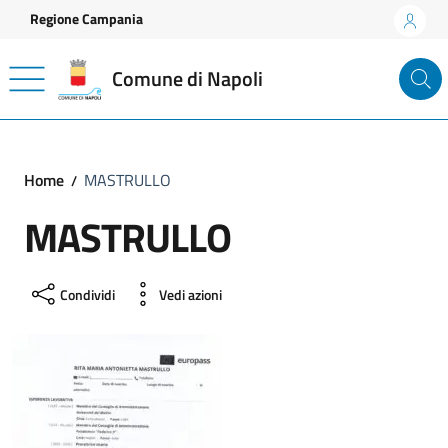
Vai ai contenuti
Vai al footer
Regione Campania
Comune di Napoli
Home
MASTRULLO
MASTRULLO
Condividi
Vedi azioni