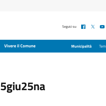
Facebook
X
Seguici su:
Vivere il Comune
Municipalità
Temp
25giu25na