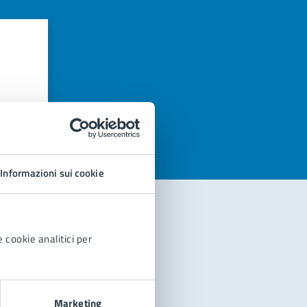
azioni
Informazioni sui cookie
 cookie analitici per
Marketing