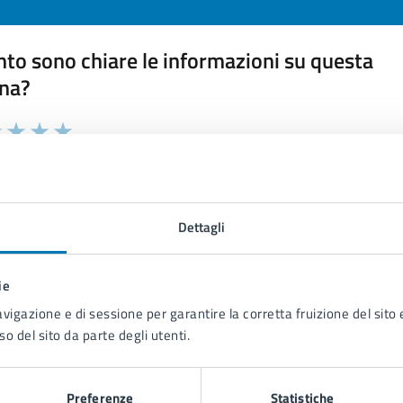
to sono chiare le informazioni su questa
na?
 chiarezza delle informazioni (da 1 a 5 stelle)
ona il numero di stelle per valutare la chiarezza delle inform
1 stelle su 5
uta 2 stelle su 5
Valuta 3 stelle su 5
Valuta 4 stelle su 5
Valuta 5 stelle su 5
Dettagli
ie
tatta il comune
avigazione e di sessione per garantire la corretta fruizione del sito e
so del sito da parte degli utenti.
Leggi le domande frequenti
Richiedi assistenza
Preferenze
Statistiche