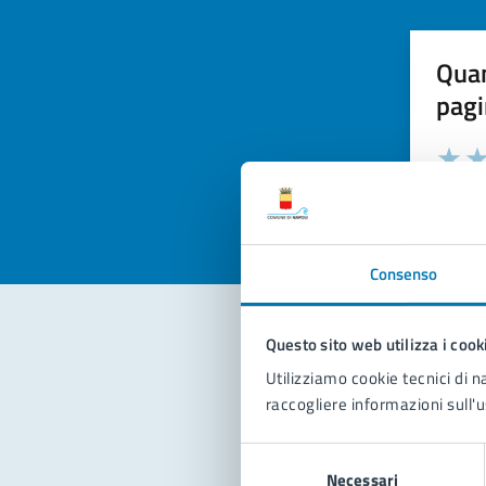
Quan
pagi
Valuta la
Selezi
Valuta 
Val
Consenso
Questo sito web utilizza i cook
Con
Utilizziamo cookie tecnici di n
raccogliere informazioni sull'u
Selezione
Necessari
del