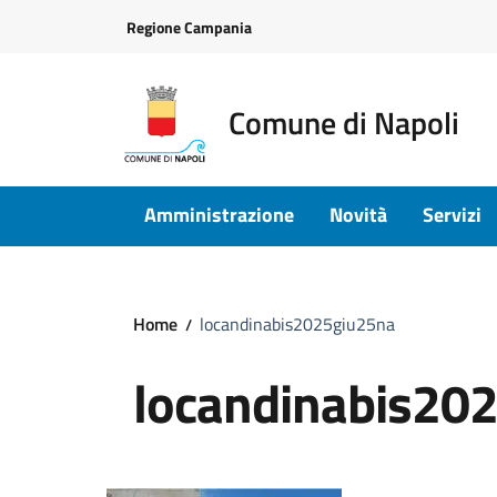
Vai ai contenuti
Vai al footer
Regione Campania
Comune di Napoli
Amministrazione
Novità
Servizi
Home
locandinabis2025giu25na
locandinabis20