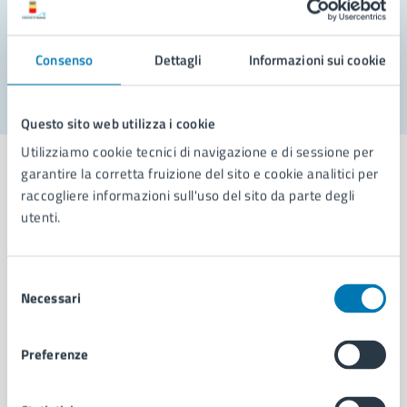
Problemi in città
Segnala disservizio
Consenso
Dettagli
Informazioni sui cookie
Questo sito web utilizza i cookie
Utilizziamo cookie tecnici di navigazione e di sessione per
garantire la corretta fruizione del sito e cookie analitici per
raccogliere informazioni sull'uso del sito da parte degli
utenti.
Comune di Napoli
Selezione
AMMINISTRAZIONE
Necessari
del
Aree amministrative
consenso
Organi di governo
Preferenze
Municipalità
Uffici
Enti e fondazioni