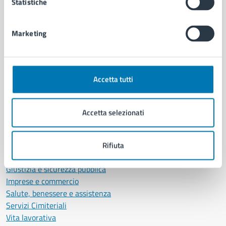
Statistiche
Politici
Personale amministrativo
Marketing
Documenti e dati
Intranet, posta aziendale e protocollo
Accetta tutti
CATEGORIE DI SERVIZIO
Ambiente
Anagrafe e stato civile
Accetta selezionati
Autorizzazioni
Cultura e tempo libero
Documenti e certificati
Rifiuta
Educazione e formazione
Giustizia e sicurezza pubblica
Imprese e commercio
Salute, benessere e assistenza
Servizi Cimiteriali
Vita lavorativa