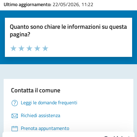
Ultimo aggiornamento:
22/05/2026, 11:22
Quanto sono chiare le informazioni su questa
pagina?
Valuta la chiarezza delle informazioni (da 1 a 5 stelle)
Seleziona il numero di stelle per valutare la chiarezza delle i
Valuta 1 stelle su 5
Valuta 2 stelle su 5
Valuta 3 stelle su 5
Valuta 4 stelle su 5
Valuta 5 stelle su 5
Contatta il comune
Leggi le domande frequenti
Richiedi assistenza
Prenota appuntamento