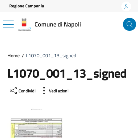
Vai ai contenuti
Vai al footer
Regione Campania
Comune di Napoli
Home
L1070_001_13_signed
L1070_001_13_signed
Condividi
Vedi azioni