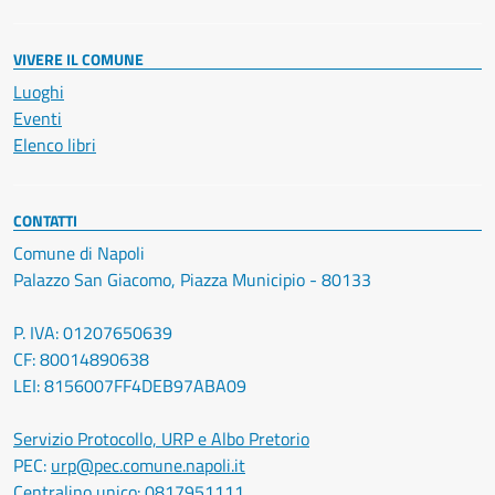
VIVERE IL COMUNE
Luoghi
Eventi
Elenco libri
CONTATTI
Comune di Napoli
Palazzo San Giacomo, Piazza Municipio - 80133
P. IVA: 01207650639
CF: 80014890638
LEI: 8156007FF4DEB97ABA09
Servizio Protocollo, URP e Albo Pretorio
PEC:
urp@pec.comune.napoli.it
Centralino unico:
0817951111