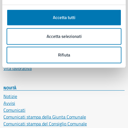
Anagrafe e stato civile
Autorizzazioni
Accetta tutti
Cultura e tempo libero
Documenti e certificati
Educazione e formazione
Accetta selezionati
Giustizia e sicurezza pubblica
Imprese e commercio
Salute, benessere e assistenza
Rifiuta
Servizi Cimiteriali
Vita lavorativa
NOVITÀ
Notizie
Avvisi
Comunicati
Comunicati stampa della Giunta Comunale
Comunicati stampa del Consiglio Comunale