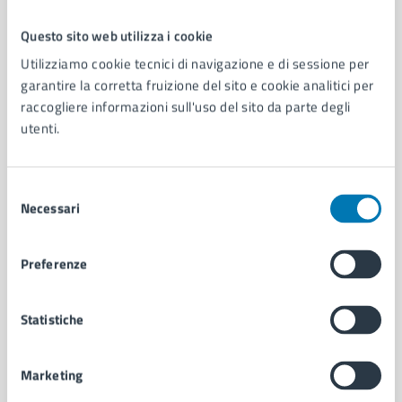
Questo sito web utilizza i cookie
Comune di Napoli
Utilizziamo cookie tecnici di navigazione e di sessione per
garantire la corretta fruizione del sito e cookie analitici per
raccogliere informazioni sull'uso del sito da parte degli
AMMINISTRAZIONE
utenti.
Aree amministrative
Organi di governo
Municipalità
Selezione
Uffici
Necessari
del
Enti e fondazioni
consenso
Politici
Preferenze
Personale amministrativo
Documenti e dati
Intranet, posta aziendale e protocollo
Statistiche
Marketing
CATEGORIE DI SERVIZIO
Ambiente