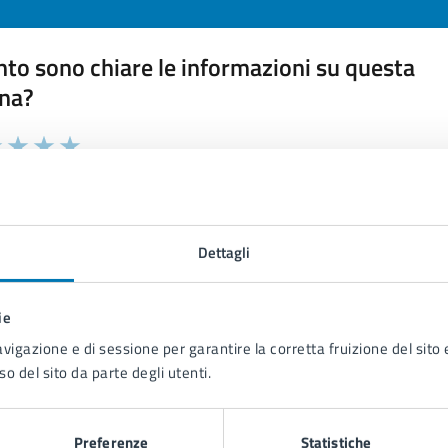
to sono chiare le informazioni su questa
na?
 chiarezza delle informazioni (da 1 a 5 stelle)
ona il numero di stelle per valutare la chiarezza delle inform
1 stelle su 5
uta 2 stelle su 5
Valuta 3 stelle su 5
Valuta 4 stelle su 5
Valuta 5 stelle su 5
Dettagli
ie
tatta il comune
avigazione e di sessione per garantire la corretta fruizione del sito e
so del sito da parte degli utenti.
Leggi le domande frequenti
Richiedi assistenza
Preferenze
Statistiche