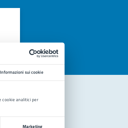
azioni
Informazioni sui cookie
 cookie analitici per
Marketing