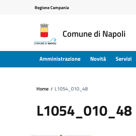
Vai ai contenuti
Vai al footer
Regione Campania
Comune di Napoli
Amministrazione
Novità
Servizi
Home
L1054_010_48
L1054_010_48