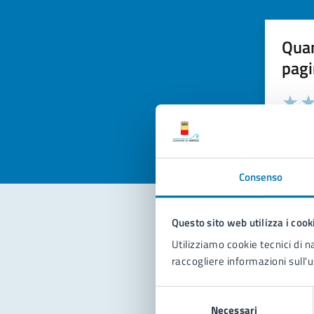
Quan
pagi
Valuta la
Selezi
Valuta 
Val
Consenso
Questo sito web utilizza i cook
Con
Utilizziamo cookie tecnici di n
raccogliere informazioni sull'u
Selezione
Necessari
del