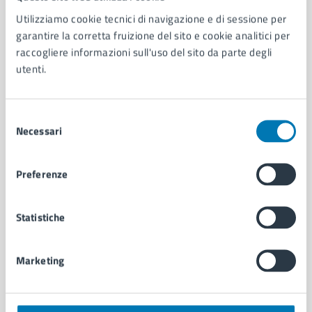
Utilizziamo cookie tecnici di navigazione e di sessione per
AMMINISTRAZIONE
garantire la corretta fruizione del sito e cookie analitici per
Aree amministrative
raccogliere informazioni sull'uso del sito da parte degli
Organi di governo
utenti.
Municipalità
Uffici
Enti e fondazioni
Selezione
Necessari
Politici
del
Personale amministrativo
consenso
Documenti e dati
Preferenze
Intranet, posta aziendale e protocollo
Statistiche
CATEGORIE DI SERVIZIO
Ambiente
Marketing
Anagrafe e stato civile
Autorizzazioni
Cultura e tempo libero