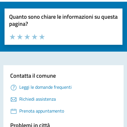
Quanto sono chiare le informazioni su questa
pagina?
Valuta la chiarezza delle informazioni (da 1 a 5 stelle)
Seleziona il numero di stelle per valutare la chiarezza delle i
Valuta 1 stelle su 5
Valuta 2 stelle su 5
Valuta 3 stelle su 5
Valuta 4 stelle su 5
Valuta 5 stelle su 5
Contatta il comune
Leggi le domande frequenti
Richiedi assistenza
Prenota appuntamento
Problemi in città