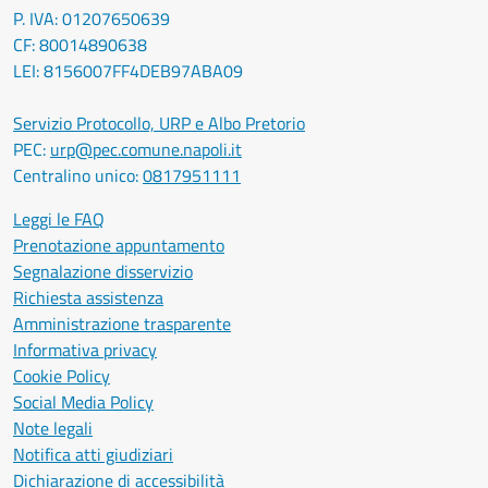
P. IVA: 01207650639
CF: 80014890638
LEI: 8156007FF4DEB97ABA09
Servizio Protocollo, URP e Albo Pretorio
PEC:
urp@pec.comune.napoli.it
Centralino unico:
0817951111
Leggi le FAQ
Prenotazione appuntamento
Segnalazione disservizio
Richiesta assistenza
Amministrazione trasparente
Informativa privacy
Cookie Policy
Social Media Policy
Note legali
Notifica atti giudiziari
Dichiarazione di accessibilità