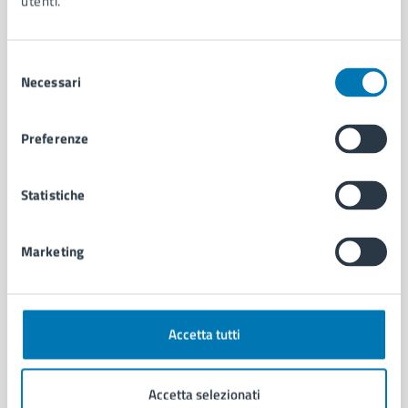
utenti.
Personale amministrativo
Documenti e dati
Intranet, posta aziendale e protocollo
Selezione
Necessari
del
consenso
CATEGORIE DI SERVIZIO
Preferenze
Ambiente
Anagrafe e stato civile
Autorizzazioni
Statistiche
Cultura e tempo libero
Documenti e certificati
Marketing
Educazione e formazione
Giustizia e sicurezza pubblica
Imprese e commercio
Salute, benessere e assistenza
Accetta tutti
Servizi Cimiteriali
Vita lavorativa
Accetta selezionati