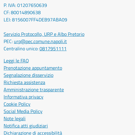
P. IVA: 01207650639
CF: 80014890638
LEI: 8156007FF4DEB97ABA09
Servizio Protocollo, URP e Albo Pretorio
PEC:
urp@pec.comune.napoli.it
Centralino unico:
0817951111
Leggi le FAQ
Prenotazione appuntamento
Segnalazione disservizio
Richiesta assistenza
Amministrazione trasparente
Informativa privacy
Cookie Policy
Social Media Policy
Note legali
Notifica atti giudiziari
Dichiarazione di accessibilità