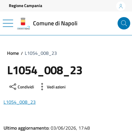
Vai ai contenuti
Vai al footer
Regione Campania
Comune di Napoli
Home
L1054_008_23
L1054_008_23
Condividi
Vedi azioni
L1054_008_23
Ultimo aggiornamento:
03/06/2026, 17:48