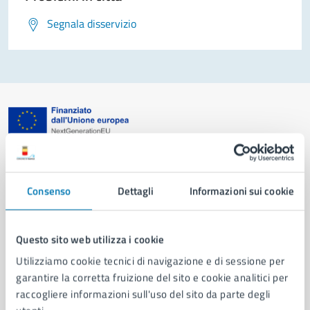
Segnala disservizio
Comune di Napoli
Consenso
Dettagli
Informazioni sui cookie
AMMINISTRAZIONE
Aree amministrative
Organi di governo
Questo sito web utilizza i cookie
Municipalità
Utilizziamo cookie tecnici di navigazione e di sessione per
Uffici
garantire la corretta fruizione del sito e cookie analitici per
Enti e fondazioni
raccogliere informazioni sull'uso del sito da parte degli
Politici