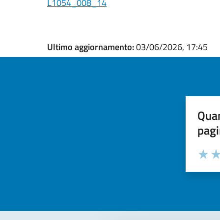
L1054_008_14
Ultimo aggiornamento:
03/06/2026, 17:45
Quan
pagi
Valuta la
Selezi
Valuta 
Val