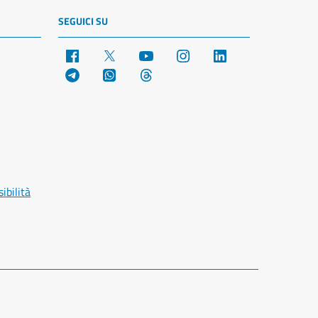
SEGUICI SU
Facebook
X
YouTube
Instagram
LinkedIn
Telegram
WhatsApp
Threads
ibilità