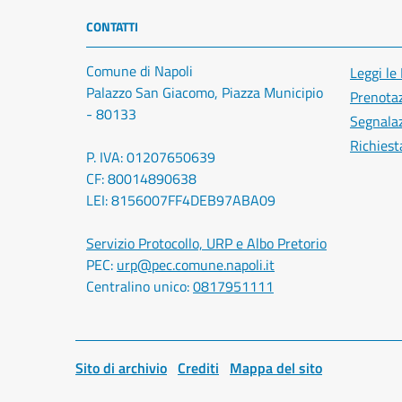
CONTATTI
Comune di Napoli
Leggi le
Palazzo San Giacomo, Piazza Municipio
Prenota
- 80133
Segnalaz
Richiest
P. IVA: 01207650639
CF: 80014890638
LEI: 8156007FF4DEB97ABA09
Servizio Protocollo, URP e Albo Pretorio
PEC:
urp@pec.comune.napoli.it
Centralino unico:
0817951111
Sito di archivio
Crediti
Mappa del sito