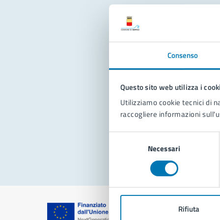
Con
Consenso
Questo sito web utilizza i cook
Utilizziamo cookie tecnici di n
raccogliere informazioni sull'u
Pro
Selezione
Necessari
del
consenso
Rifiuta
Comune di Na