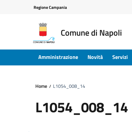
Vai ai contenuti
Vai al footer
Regione Campania
Comune di Napoli
Amministrazione
Novità
Servizi
Home
L1054_008_14
L1054_008_14