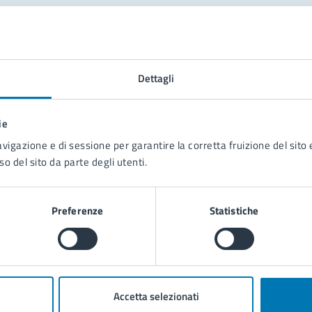
tatta il comune
Leggi le domande frequenti
Dettagli
Richiedi assistenza
ie
Prenota appuntamento
avigazione e di sessione per garantire la corretta fruizione del sito e
so del sito da parte degli utenti.
blemi in città
Segnala disservizio
Preferenze
Statistiche
Accetta selezionati
poli