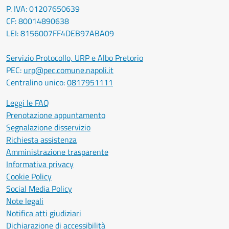
P. IVA: 01207650639
CF: 80014890638
LEI: 8156007FF4DEB97ABA09
Servizio Protocollo, URP e Albo Pretorio
PEC:
urp@pec.comune.napoli.it
Centralino unico:
0817951111
Leggi le FAQ
Prenotazione appuntamento
Segnalazione disservizio
Richiesta assistenza
Amministrazione trasparente
Informativa privacy
Cookie Policy
Social Media Policy
Note legali
Notifica atti giudiziari
Dichiarazione di accessibilità