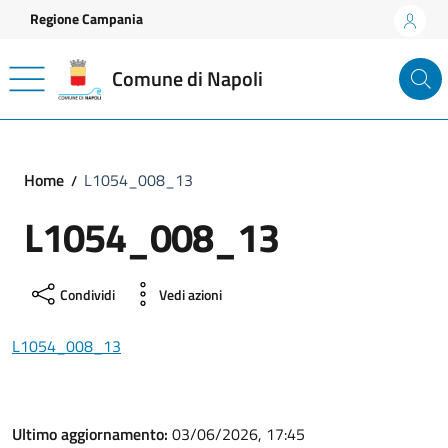
Vai ai contenuti
Vai al footer
Regione Campania
Comune di Napoli
Home
L1054_008_13
L1054_008_13
Condividi
Vedi azioni
L1054_008_13
Ultimo aggiornamento:
03/06/2026, 17:45