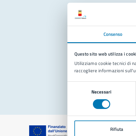
Con
Consenso
Questo sito web utilizza i cook
Utilizziamo cookie tecnici di n
raccogliere informazioni sull'u
Pro
Selezione
Necessari
del
consenso
Rifiuta
Comune di Na