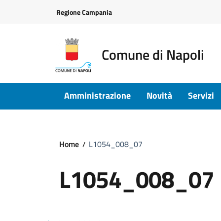
Vai ai contenuti
Vai al footer
Regione Campania
Comune di Napoli
Amministrazione
Novità
Servizi
Home
L1054_008_07
L1054_008_07