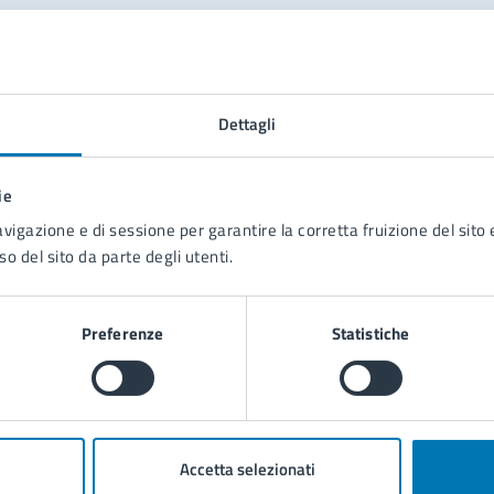
tatta il comune
Leggi le domande frequenti
Dettagli
Richiedi assistenza
ie
Prenota appuntamento
avigazione e di sessione per garantire la corretta fruizione del sito e
so del sito da parte degli utenti.
blemi in città
Segnala disservizio
Preferenze
Statistiche
Accetta selezionati
poli