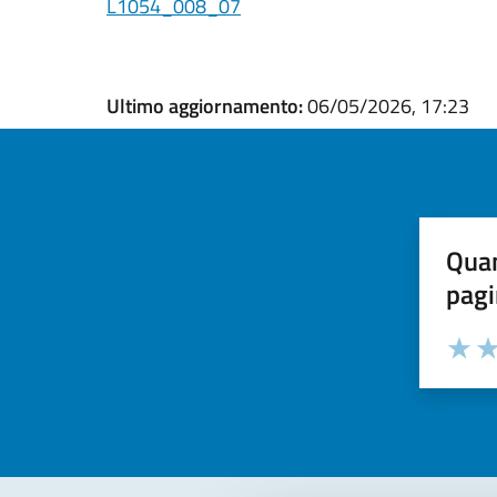
L1054_008_07
Ultimo aggiornamento:
06/05/2026, 17:23
Quan
pagi
Valuta la
Selezi
Valuta 
Val