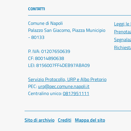
CONTATTI
Comune di Napoli
Leggi le
Palazzo San Giacomo, Piazza Municipio
Prenota
- 80133
Segnalaz
Richiest
P. IVA: 01207650639
CF: 80014890638
LEI: 8156007FF4DEB97ABA09
Servizio Protocollo, URP e Albo Pretorio
PEC:
urp@pec.comune.napoli.it
Centralino unico:
0817951111
Sito di archivio
Crediti
Mappa del sito