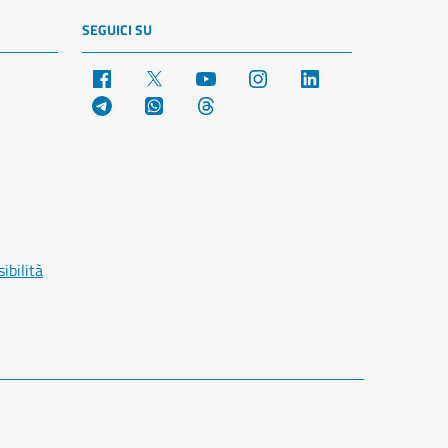
SEGUICI SU
Facebook
X
YouTube
Instagram
LinkedIn
Telegram
WhatsApp
Threads
ibilità