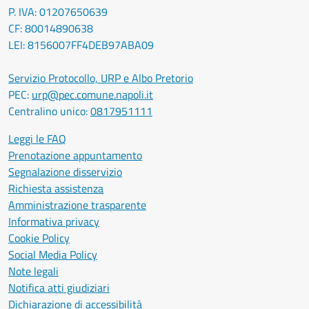
P. IVA: 01207650639
CF: 80014890638
LEI: 8156007FF4DEB97ABA09
Servizio Protocollo, URP e Albo Pretorio
PEC:
urp@pec.comune.napoli.it
Centralino unico:
0817951111
Leggi le FAQ
Prenotazione appuntamento
Segnalazione disservizio
Richiesta assistenza
Amministrazione trasparente
Informativa privacy
Cookie Policy
Social Media Policy
Note legali
Notifica atti giudiziari
Dichiarazione di accessibilità