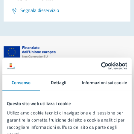
Segnala disservizio
Comune di Napoli
Consenso
Dettagli
Informazioni sui cookie
AMMINISTRAZIONE
Aree amministrative
Organi di governo
Questo sito web utilizza i cookie
Municipalità
Utilizziamo cookie tecnici di navigazione e di sessione per
Uffici
garantire la corretta fruizione del sito e cookie analitici per
Enti e fondazioni
raccogliere informazioni sull'uso del sito da parte degli
Politici