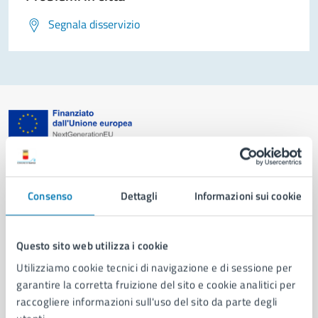
Segnala disservizio
Comune di Napoli
Consenso
Dettagli
Informazioni sui cookie
AMMINISTRAZIONE
Aree amministrative
Organi di governo
Questo sito web utilizza i cookie
Municipalità
Utilizziamo cookie tecnici di navigazione e di sessione per
Uffici
garantire la corretta fruizione del sito e cookie analitici per
Enti e fondazioni
raccogliere informazioni sull'uso del sito da parte degli
Politici