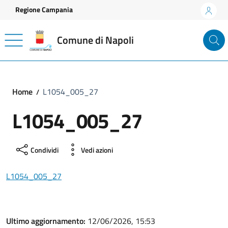
Vai ai contenuti
Vai al footer
Regione Campania
Comune di Napoli
Home
L1054_005_27
L1054_005_27
Condividi
Vedi azioni
L1054_005_27
Ultimo aggiornamento:
12/06/2026, 15:53