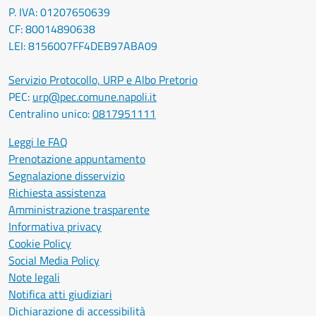
P. IVA: 01207650639
CF: 80014890638
LEI: 8156007FF4DEB97ABA09
Servizio Protocollo, URP e Albo Pretorio
PEC:
urp@pec.comune.napoli.it
Centralino unico:
0817951111
Leggi le FAQ
Prenotazione appuntamento
Segnalazione disservizio
Richiesta assistenza
Amministrazione trasparente
Informativa privacy
Cookie Policy
Social Media Policy
Note legali
Notifica atti giudiziari
Dichiarazione di accessibilità