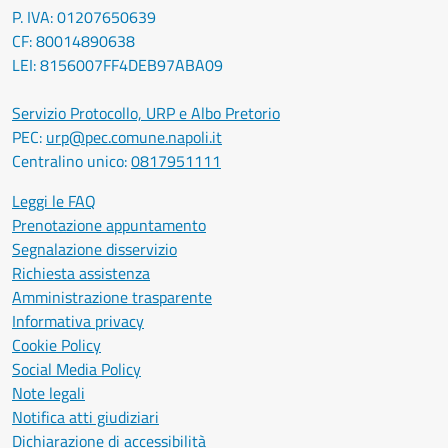
P. IVA: 01207650639
CF: 80014890638
LEI: 8156007FF4DEB97ABA09
Servizio Protocollo, URP e Albo Pretorio
PEC:
urp@pec.comune.napoli.it
Centralino unico:
0817951111
Leggi le FAQ
Prenotazione appuntamento
Segnalazione disservizio
Richiesta assistenza
Amministrazione trasparente
Informativa privacy
Cookie Policy
Social Media Policy
Note legali
Notifica atti giudiziari
Dichiarazione di accessibilità