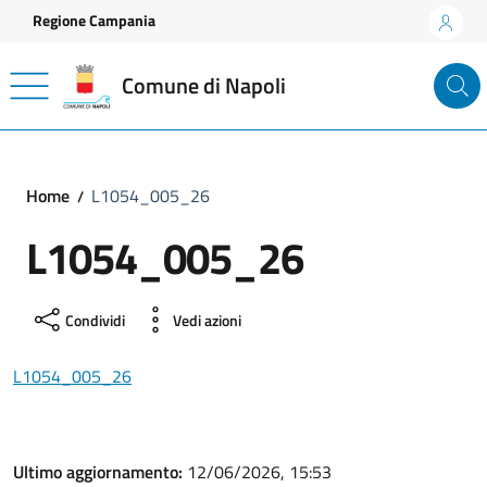
Vai ai contenuti
Vai al footer
Regione Campania
Comune di Napoli
Home
L1054_005_26
L1054_005_26
Condividi
Vedi azioni
L1054_005_26
Ultimo aggiornamento:
12/06/2026, 15:53