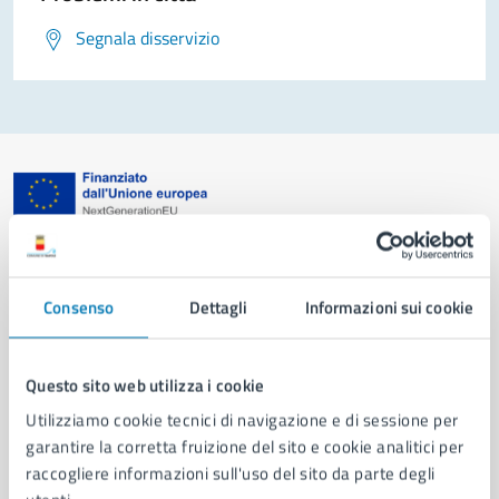
Segnala disservizio
Comune di Napoli
Consenso
Dettagli
Informazioni sui cookie
AMMINISTRAZIONE
Aree amministrative
Organi di governo
Questo sito web utilizza i cookie
Municipalità
Utilizziamo cookie tecnici di navigazione e di sessione per
Uffici
garantire la corretta fruizione del sito e cookie analitici per
Enti e fondazioni
raccogliere informazioni sull'uso del sito da parte degli
Politici