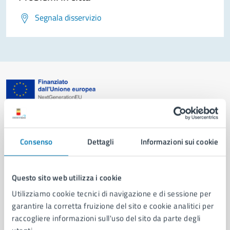
Segnala disservizio
Comune di Napoli
Consenso
Dettagli
Informazioni sui cookie
AMMINISTRAZIONE
Aree amministrative
Organi di governo
Questo sito web utilizza i cookie
Municipalità
Utilizziamo cookie tecnici di navigazione e di sessione per
Uffici
garantire la corretta fruizione del sito e cookie analitici per
Enti e fondazioni
raccogliere informazioni sull'uso del sito da parte degli
Politici