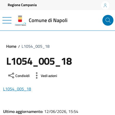
Vai ai contenuti
Vai al footer
Regione Campania
Comune di Napoli
Home
L1054_005_18
L1054_005_18
Condividi
Vedi azioni
L1054_005_18
Ultimo aggiornamento:
12/06/2026, 15:54