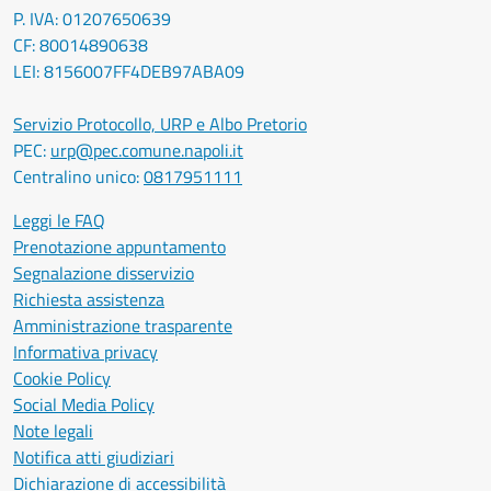
P. IVA: 01207650639
CF: 80014890638
LEI: 8156007FF4DEB97ABA09
Servizio Protocollo, URP e Albo Pretorio
PEC:
urp@pec.comune.napoli.it
Centralino unico:
0817951111
Leggi le FAQ
Prenotazione appuntamento
Segnalazione disservizio
Richiesta assistenza
Amministrazione trasparente
Informativa privacy
Cookie Policy
Social Media Policy
Note legali
Notifica atti giudiziari
Dichiarazione di accessibilità