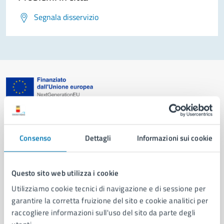
Segnala disservizio
Comune di Napoli
Consenso
Dettagli
Informazioni sui cookie
AMMINISTRAZIONE
Aree amministrative
Organi di governo
Questo sito web utilizza i cookie
Municipalità
Utilizziamo cookie tecnici di navigazione e di sessione per
Uffici
garantire la corretta fruizione del sito e cookie analitici per
Enti e fondazioni
raccogliere informazioni sull'uso del sito da parte degli
Politici