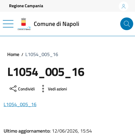
Vai ai contenuti
Vai al footer
Regione Campania
Comune di Napoli
Home
L1054_005_16
L1054_005_16
Condividi
Vedi azioni
L1054_005_16
Ultimo aggiornamento:
12/06/2026, 15:54