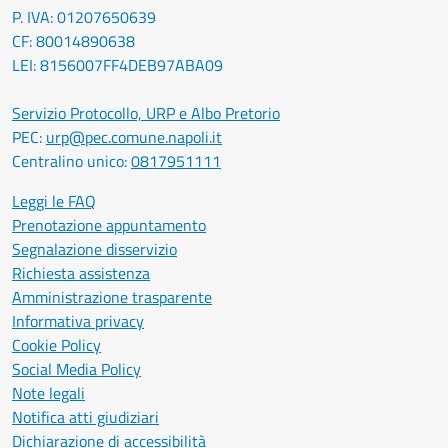
P. IVA: 01207650639
CF: 80014890638
LEI: 8156007FF4DEB97ABA09
Servizio Protocollo, URP e Albo Pretorio
PEC:
urp@pec.comune.napoli.it
Centralino unico:
0817951111
Leggi le FAQ
Prenotazione appuntamento
Segnalazione disservizio
Richiesta assistenza
Amministrazione trasparente
Informativa privacy
Cookie Policy
Social Media Policy
Note legali
Notifica atti giudiziari
Dichiarazione di accessibilità