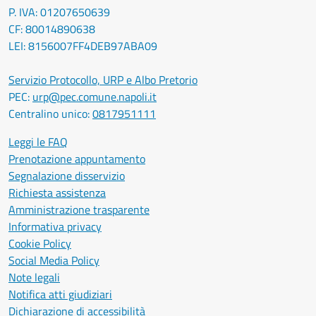
P. IVA: 01207650639
CF: 80014890638
LEI: 8156007FF4DEB97ABA09
Servizio Protocollo, URP e Albo Pretorio
PEC:
urp@pec.comune.napoli.it
Centralino unico:
0817951111
Leggi le FAQ
Prenotazione appuntamento
Segnalazione disservizio
Richiesta assistenza
Amministrazione trasparente
Informativa privacy
Cookie Policy
Social Media Policy
Note legali
Notifica atti giudiziari
Dichiarazione di accessibilità