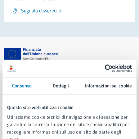
Segnala disservizio
Comune di Napoli
Consenso
Dettagli
Informazioni sui cookie
AMMINISTRAZIONE
Aree amministrative
Organi di governo
Questo sito web utilizza i cookie
Municipalità
Utilizziamo cookie tecnici di navigazione e di sessione per
Uffici
garantire la corretta fruizione del sito e cookie analitici per
Enti e fondazioni
raccogliere informazioni sull'uso del sito da parte degli
Politici