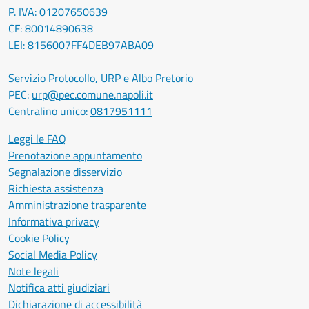
P. IVA: 01207650639
CF: 80014890638
LEI: 8156007FF4DEB97ABA09
Servizio Protocollo, URP e Albo Pretorio
PEC:
urp@pec.comune.napoli.it
Centralino unico:
0817951111
Leggi le FAQ
Prenotazione appuntamento
Segnalazione disservizio
Richiesta assistenza
Amministrazione trasparente
Informativa privacy
Cookie Policy
Social Media Policy
Note legali
Notifica atti giudiziari
Dichiarazione di accessibilità