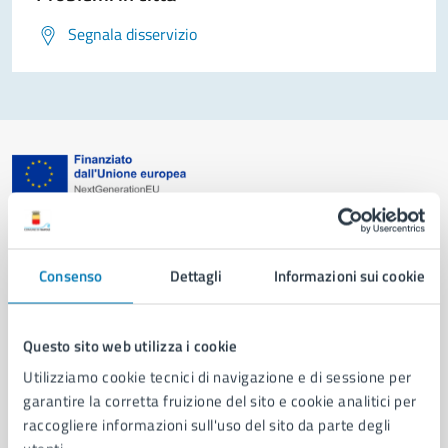
Segnala disservizio
Comune di Napoli
Consenso
Dettagli
Informazioni sui cookie
AMMINISTRAZIONE
Aree amministrative
Organi di governo
Questo sito web utilizza i cookie
Municipalità
Utilizziamo cookie tecnici di navigazione e di sessione per
Uffici
garantire la corretta fruizione del sito e cookie analitici per
Enti e fondazioni
raccogliere informazioni sull'uso del sito da parte degli
Politici