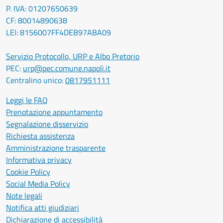
P. IVA: 01207650639
CF: 80014890638
LEI: 8156007FF4DEB97ABA09
Servizio Protocollo, URP e Albo Pretorio
PEC:
urp@pec.comune.napoli.it
Centralino unico:
0817951111
Leggi le FAQ
Prenotazione appuntamento
Segnalazione disservizio
Richiesta assistenza
Amministrazione trasparente
Informativa privacy
Cookie Policy
Social Media Policy
Note legali
Notifica atti giudiziari
Dichiarazione di accessibilità