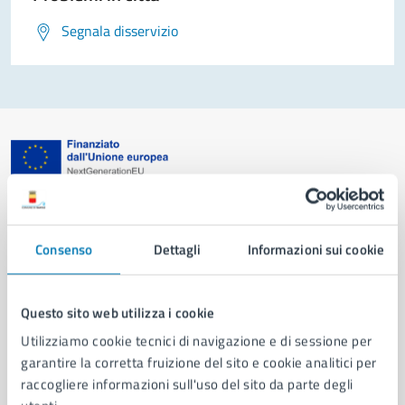
Segnala disservizio
Comune di Napoli
Consenso
Dettagli
Informazioni sui cookie
AMMINISTRAZIONE
Aree amministrative
Organi di governo
Questo sito web utilizza i cookie
Municipalità
Utilizziamo cookie tecnici di navigazione e di sessione per
Uffici
garantire la corretta fruizione del sito e cookie analitici per
Enti e fondazioni
raccogliere informazioni sull'uso del sito da parte degli
Politici