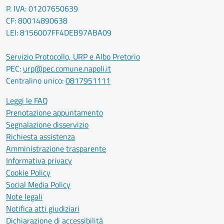
P. IVA: 01207650639
CF: 80014890638
LEI: 8156007FF4DEB97ABA09
Servizio Protocollo, URP e Albo Pretorio
PEC:
urp@pec.comune.napoli.it
Centralino unico:
0817951111
Leggi le FAQ
Prenotazione appuntamento
Segnalazione disservizio
Richiesta assistenza
Amministrazione trasparente
Informativa privacy
Cookie Policy
Social Media Policy
Note legali
Notifica atti giudiziari
Dichiarazione di accessibilità