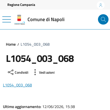
Vai ai contenuti
Vai al footer
Regione Campania
Comune di Napoli
Home
L1054_003_068
L1054_003_068
Condividi
Vedi azioni
L1054_003_068
Ultimo aggiornamento:
12/06/2026, 15:38