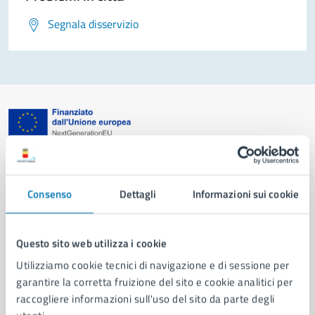
Segnala disservizio
Comune di Napoli
Consenso
Dettagli
Informazioni sui cookie
AMMINISTRAZIONE
Aree amministrative
Organi di governo
Questo sito web utilizza i cookie
Municipalità
Utilizziamo cookie tecnici di navigazione e di sessione per
Uffici
garantire la corretta fruizione del sito e cookie analitici per
Enti e fondazioni
raccogliere informazioni sull'uso del sito da parte degli
Politici