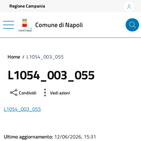
Vai ai contenuti
Vai al footer
Regione Campania
Comune di Napoli
Home
L1054_003_055
L1054_003_055
Condividi
Vedi azioni
L1054_003_055
Ultimo aggiornamento:
12/06/2026, 15:31