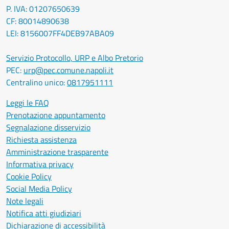
P. IVA: 01207650639
CF: 80014890638
LEI: 8156007FF4DEB97ABA09
Servizio Protocollo, URP e Albo Pretorio
PEC:
urp@pec.comune.napoli.it
Centralino unico:
0817951111
Leggi le FAQ
Prenotazione appuntamento
Segnalazione disservizio
Richiesta assistenza
Amministrazione trasparente
Informativa privacy
Cookie Policy
Social Media Policy
Note legali
Notifica atti giudiziari
Dichiarazione di accessibilità