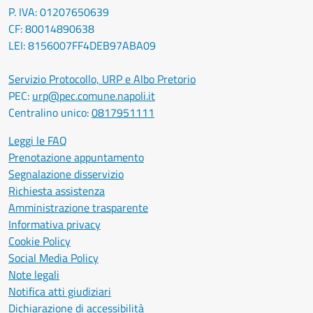
P. IVA: 01207650639
CF: 80014890638
LEI: 8156007FF4DEB97ABA09
Servizio Protocollo, URP e Albo Pretorio
PEC:
urp@pec.comune.napoli.it
Centralino unico:
0817951111
Leggi le FAQ
Prenotazione appuntamento
Segnalazione disservizio
Richiesta assistenza
Amministrazione trasparente
Informativa privacy
Cookie Policy
Social Media Policy
Note legali
Notifica atti giudiziari
Dichiarazione di accessibilità