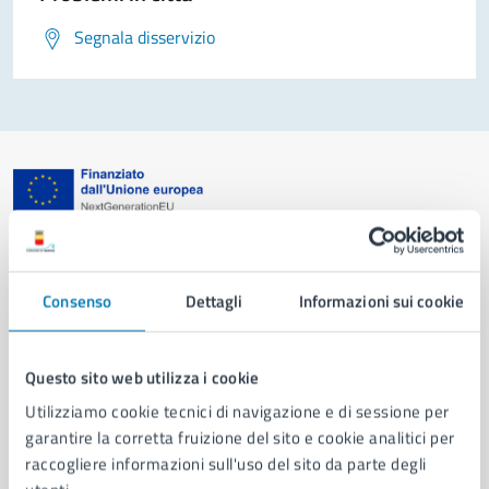
Segnala disservizio
Comune di Napoli
Consenso
Dettagli
Informazioni sui cookie
AMMINISTRAZIONE
Aree amministrative
Organi di governo
Questo sito web utilizza i cookie
Municipalità
Utilizziamo cookie tecnici di navigazione e di sessione per
Uffici
garantire la corretta fruizione del sito e cookie analitici per
Enti e fondazioni
raccogliere informazioni sull'uso del sito da parte degli
Politici