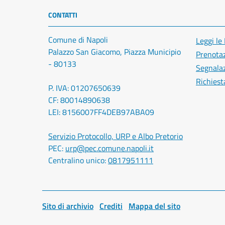
CONTATTI
Comune di Napoli
Leggi le
Palazzo San Giacomo, Piazza Municipio
Prenota
- 80133
Segnalaz
Richiest
P. IVA: 01207650639
CF: 80014890638
LEI: 8156007FF4DEB97ABA09
Servizio Protocollo, URP e Albo Pretorio
PEC:
urp@pec.comune.napoli.it
Centralino unico:
0817951111
Sito di archivio
Crediti
Mappa del sito