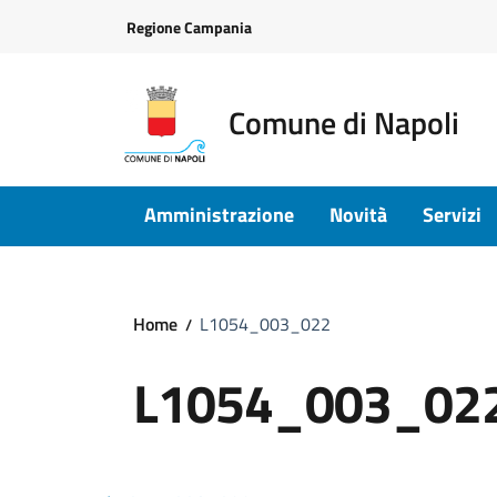
Vai ai contenuti
Vai al footer
Regione Campania
Comune di Napoli
Amministrazione
Novità
Servizi
Home
L1054_003_022
L1054_003_02