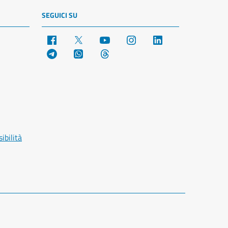
SEGUICI SU
Facebook
X
YouTube
Instagram
LinkedIn
Telegram
WhatsApp
Threads
ibilità