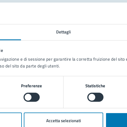
tatta il comune
Leggi le domande frequenti
Dettagli
Richiedi assistenza
ie
Prenota appuntamento
avigazione e di sessione per garantire la corretta fruizione del sito e
so del sito da parte degli utenti.
blemi in città
Segnala disservizio
Preferenze
Statistiche
Accetta selezionati
poli