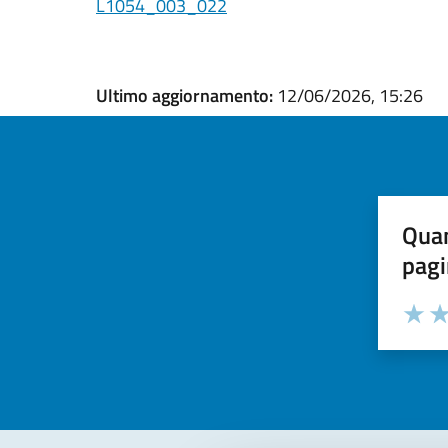
L1054_003_022
Ultimo aggiornamento:
12/06/2026, 15:26
Quan
pagi
Valuta la
Selezi
Valuta 
Val