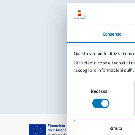
Con
Consenso
Questo sito web utilizza i cook
Utilizziamo cookie tecnici di n
raccogliere informazioni sull'u
Pro
Selezione
Necessari
del
consenso
Rifiuta
Comune di Na