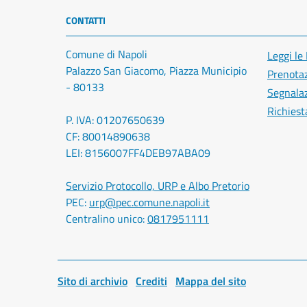
CONTATTI
Comune di Napoli
Leggi le
Palazzo San Giacomo, Piazza Municipio
Prenota
- 80133
Segnalaz
Richiest
P. IVA: 01207650639
CF: 80014890638
LEI: 8156007FF4DEB97ABA09
Servizio Protocollo, URP e Albo Pretorio
PEC:
urp@pec.comune.napoli.it
Centralino unico:
0817951111
Sito di archivio
Crediti
Mappa del sito