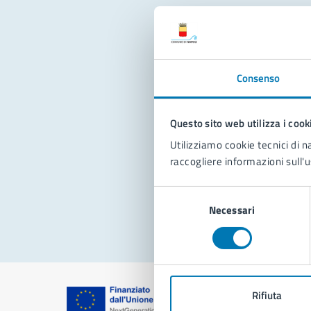
Con
Consenso
Questo sito web utilizza i cook
Utilizziamo cookie tecnici di n
raccogliere informazioni sull'u
Pro
Selezione
Necessari
del
consenso
Rifiuta
Comune di Na