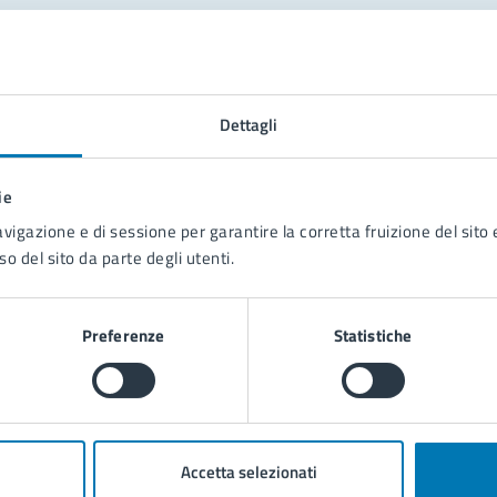
tatta il comune
Leggi le domande frequenti
Dettagli
Richiedi assistenza
ie
Prenota appuntamento
avigazione e di sessione per garantire la corretta fruizione del sito e
so del sito da parte degli utenti.
blemi in città
Segnala disservizio
Preferenze
Statistiche
Accetta selezionati
poli