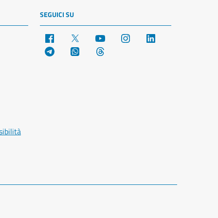
SEGUICI SU
Facebook
X
YouTube
Instagram
LinkedIn
Telegram
WhatsApp
Threads
ibilità