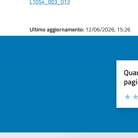
L1054_003_013
Ultimo aggiornamento:
12/06/2026, 15:26
Quan
pagi
Valuta la
Selezi
Valuta 
Val