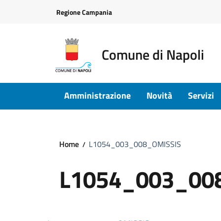
Vai ai contenuti
Vai al footer
Regione Campania
Comune di Napoli
Amministrazione
Novità
Servizi
Home
L1054_003_008_OMISSIS
L1054_003_00