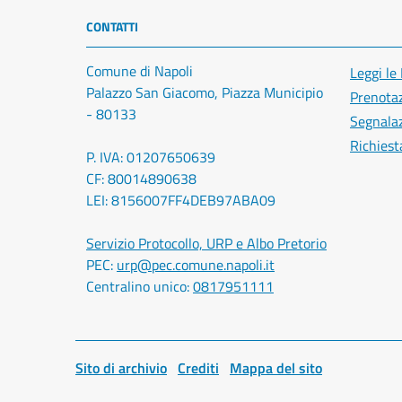
CONTATTI
Comune di Napoli
Leggi le
Palazzo San Giacomo, Piazza Municipio
Prenota
- 80133
Segnalaz
Richiest
P. IVA: 01207650639
CF: 80014890638
LEI: 8156007FF4DEB97ABA09
Servizio Protocollo, URP e Albo Pretorio
PEC:
urp@pec.comune.napoli.it
Centralino unico:
0817951111
Sito di archivio
Crediti
Mappa del sito