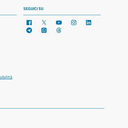
SEGUICI SU
Facebook
X
YouTube
Instagram
LinkedIn
Telegram
WhatsApp
Threads
ibilità