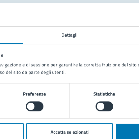
tatta il comune
Leggi le domande frequenti
Dettagli
Richiedi assistenza
ie
Prenota appuntamento
avigazione e di sessione per garantire la corretta fruizione del sito e
so del sito da parte degli utenti.
blemi in città
Segnala disservizio
Preferenze
Statistiche
Accetta selezionati
poli