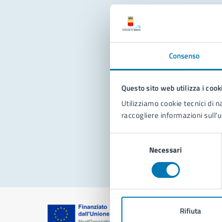
Con
Consenso
Questo sito web utilizza i cook
Utilizziamo cookie tecnici di n
raccogliere informazioni sull'u
Pro
Selezione
Necessari
del
consenso
Rifiuta
Comune di Na