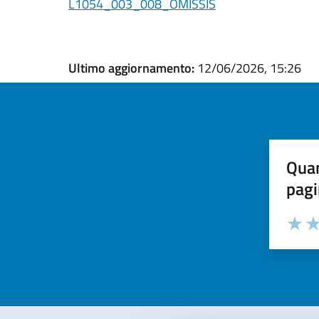
L1054_003_008_OMISSIS
Ultimo aggiornamento:
12/06/2026, 15:26
Quan
pagi
Valuta la
Selezi
Valuta 
Val